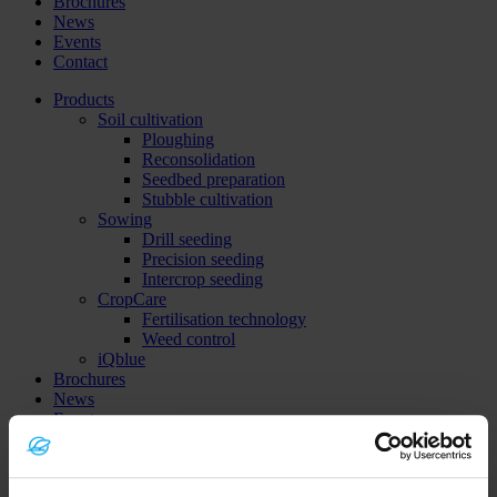
Brochures
News
Events
Contact
Products
Soil cultivation
Ploughing
Reconsolidation
Seedbed preparation
Stubble cultivation
Sowing
Drill seeding
Precision seeding
Intercrop seeding
CropCare
Fertilisation technology
Weed control
iQblue
Brochures
News
Events
Contact
iQblue Go
CCI.Maps
Dealerlocator
Global (DE)