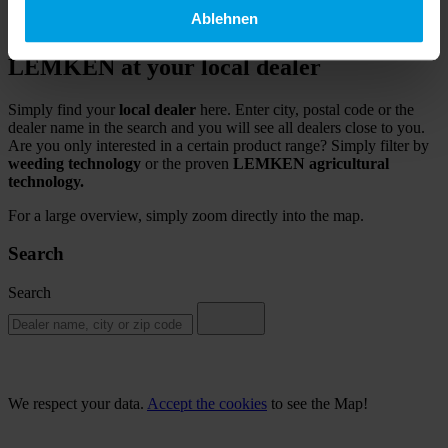
Ablehnen
LEMKEN at your local dealer
Simply find your
local dealer
here. Enter city, postal code or the
dealer name in the search and you will see all dealers close to you.
Are you only interested in a certain product range? Simply filter by
weeding technology
or the proven
LEMKEN agricultural
technology.
For a large overview, simply zoom directly into the map.
Search
Search
We respect your data.
Accept the cookies
to see the Map!