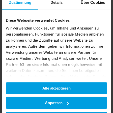
Zustimmung
Details
Über Cookies
Keyword
Diese Webseite verwendet Cookies
Country Site
Language
Wir verwenden Cookies, um Inhalte und Anzeigen zu
English
personalisieren, Funktionen für soziale Medien anbieten
Français
zu können und die Zugriffe auf unsere Website zu
analysieren. Außerdem geben wir Informationen zu Ihrer
LEMKEN Canada
Verwendung unserer Website an unsere Partner für
Dealer Locator
soziale Medien, Werbung und Analysen weiter. Unsere
Partner führen diese Informationen möglicherweise mit
weiteren Daten zusammen, die Sie ihnen bereitgestellt
haben oder die sie im Rahmen Ihrer Nutzung der Dienste
gesammelt haben.
Alle akzeptieren
Datenschutzerklärung
|
Impressum
Anpassen