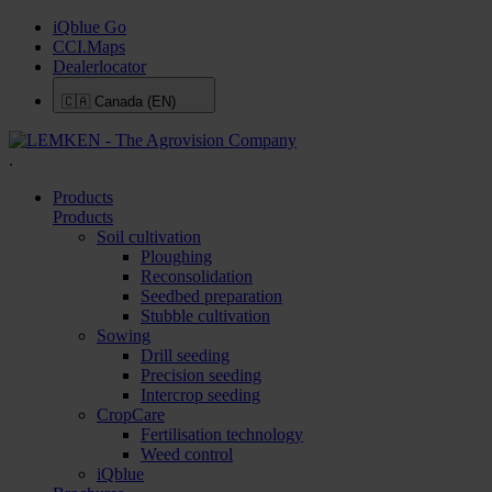
iQblue Go
CCI.Maps
Dealerlocator
🇨🇦
Canada (EN)
.
Products
Products
Soil cultivation
Ploughing
Reconsolidation
Seedbed preparation
Stubble cultivation
Sowing
Drill seeding
Precision seeding
Intercrop seeding
CropCare
Fertilisation technology
Weed control
iQblue