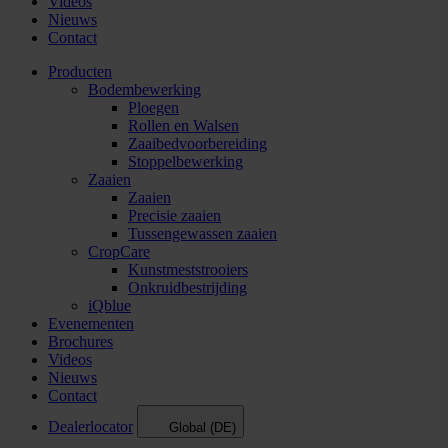
Videos
Nieuws
Contact
Producten
Bodembewerking
Ploegen
Rollen en Walsen
Zaaibedvoorbereiding
Stoppelbewerking
Zaaien
Zaaien
Precisie zaaien
Tussengewassen zaaien
CropCare
Kunstmeststrooiers
Onkruidbestrijding
iQblue
Evenementen
Brochures
Videos
Nieuws
Contact
Dealerlocator
Global (DE)