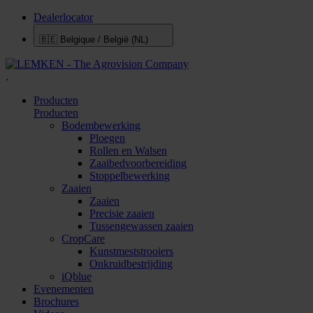
Dealerlocator
🇧🇪
Belgique / België (NL)
.
Producten
Producten
Bodembewerking
Ploegen
Rollen en Walsen
Zaaibedvoorbereiding
Stoppelbewerking
Zaaien
Zaaien
Precisie zaaien
Tussengewassen zaaien
CropCare
Kunstmeststrooiers
Onkruidbestrijding
iQblue
Evenementen
Brochures