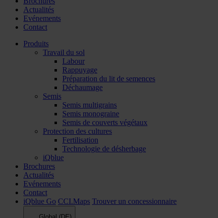
Brochures
Actualités
Evénements
Contact
Produits
Travail du sol
Labour
Rappuyage
Préparation du lit de semences
Déchaumage
Semis
Semis multigrains
Semis monograine
Semis de couverts végétaux
Protection des cultures
Fertilisation
Technologie de désherbage
iQblue
Brochures
Actualités
Evénements
Contact
iQblue Go
CCI.Maps
Trouver un concessionnaire
Global (DE)