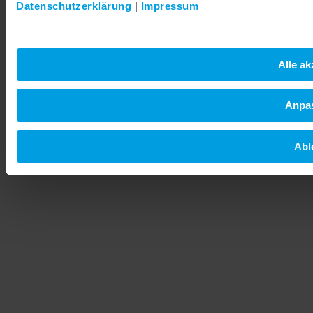
Datenschutzerklärung
|
Impressum
Alle ak
Anpa
Abl