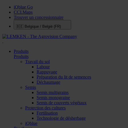
iQblue Go
CCI.Maps
Trouver un concessionnaire
🇧🇪
Belgique / België (FR)
.
Produits
Produits
Travail du sol
Labour
Rappuyage
Préparation du lit de semences
Déchaumage
Semis
Semis multigrains
Semis monograine
Semis de couverts végétaux
Protection des cultures
Fertilisation
Technologie de désherbage
iQblue