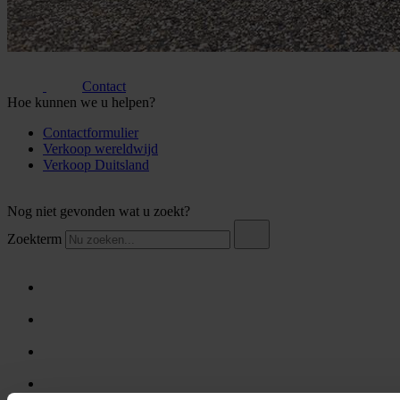
Contact
Hoe kunnen we u helpen?
Contactformulier
Verkoop wereldwijd
Verkoop Duitsland
Nog niet gevonden wat u zoekt?
Zoekterm