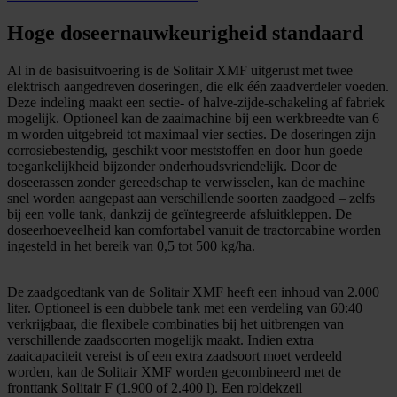
Hoge doseernauwkeurigheid standaard
Al in de basisuitvoering is de Solitair XMF uitgerust met twee
elektrisch aangedreven doseringen, die elk één zaadverdeler voeden.
Deze indeling maakt een sectie- of halve-zijde-schakeling af fabriek
mogelijk. Optioneel kan de zaaimachine bij een werkbreedte van 6
m worden uitgebreid tot maximaal vier secties. De doseringen zijn
corrosiebestendig, geschikt voor meststoffen en door hun goede
toegankelijkheid bijzonder onderhoudsvriendelijk. Door de
doseerassen zonder gereedschap te verwisselen, kan de machine
snel worden aangepast aan verschillende soorten zaadgoed – zelfs
bij een volle tank, dankzij de geïntegreerde afsluitkleppen. De
doseerhoeveelheid kan comfortabel vanuit de tractorcabine worden
ingesteld in het bereik van 0,5 tot 500 kg/ha.
De zaadgoedtank van de Solitair XMF heeft een inhoud van 2.000
liter. Optioneel is een dubbele tank met een verdeling van 60:40
verkrijgbaar, die flexibele combinaties bij het uitbrengen van
verschillende zaadsoorten mogelijk maakt. Indien extra
zaaicapaciteit vereist is of een extra zaadsoort moet verdeeld
worden, kan de Solitair XMF worden gecombineerd met de
fronttank Solitair F (1.900 of 2.400 l). Een roldekzeil