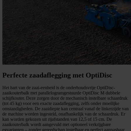
Perfecte zaadaflegging met OptiDisc
Het hart van de zaai-eenheid is de onderhoudsvrije OptiDisc-
zaaikouterbalk met parallelogramgestuurde OptiDisc M dubbele
schijfkouter. Deze zorgen door de mechanisch instelbare schaardruk
(tot 45 kg) voor een exacte zaadaflegging, zelfs onder moeilijke
omstandigheden. De zaaidiepte kan centraal vanaf de linkerzijde van
de machine worden ingesteld, onafhankelijk van de schaardruk. Er
kan worden gekozen uit rijafstanden van 12,5 of 15 cm. De
zaaikouterbalk wordt aangevuld met optioneel verkrijgbare
egvarianten – zonder gereedschap instelbaar en perfect aanpasbaar