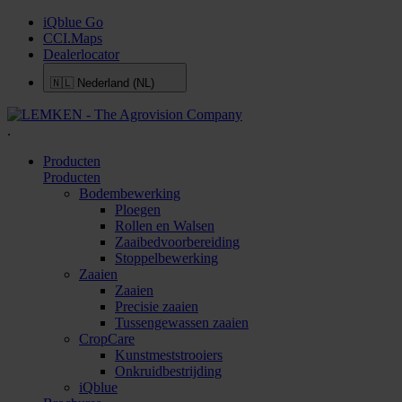
iQblue Go
CCI.Maps
Dealerlocator
🇳🇱
Nederland (NL)
.
Producten
Producten
Bodembewerking
Ploegen
Rollen en Walsen
Zaaibedvoorbereiding
Stoppelbewerking
Zaaien
Zaaien
Precisie zaaien
Tussengewassen zaaien
CropCare
Kunstmeststrooiers
Onkruidbestrijding
iQblue