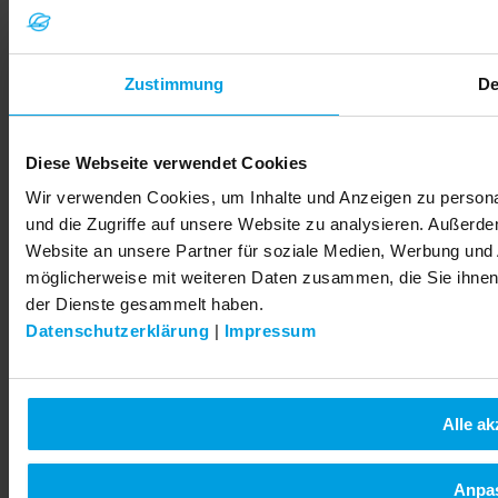
LEMKEN
lemken.com
LEGAL
Imprint
Zustimmung
De
Privacy
© 2026 LEMKEN GmbH & Co. KG
Diese Webseite verwendet Cookies
Wir verwenden Cookies, um Inhalte und Anzeigen zu personal
und die Zugriffe auf unsere Website zu analysieren. Außerd
Website an unsere Partner für soziale Medien, Werbung und 
möglicherweise mit weiteren Daten zusammen, die Sie ihnen 
der Dienste gesammelt haben.
Datenschutzerklärung
|
Impressum
Alle ak
Anpa