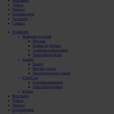
Brochures
Videos
Nieuws
Evenementen
Vacatures
Contact
Producten
Bodembewerking
Ploegen
Rollen en Walsen
Zaaibedvoorbereiding
Stoppelbewerking
Zaaien
Zaaien
Precisie zaaien
Tussengewassen zaaien
CropCare
Kunstmeststrooiers
Onkruidbestrijding
iQblue
Brochures
Videos
Nieuws
Evenementen