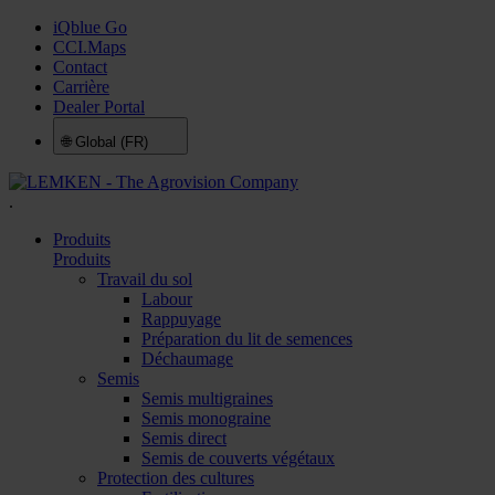
iQblue Go
CCI.Maps
Contact
Carrière
Dealer Portal
🌐
Global (FR)
.
Produits
Produits
Travail du sol
Labour
Rappuyage
Préparation du lit de semences
Déchaumage
Semis
Semis multigraines
Semis monograine
Semis direct
Semis de couverts végétaux
Protection des cultures