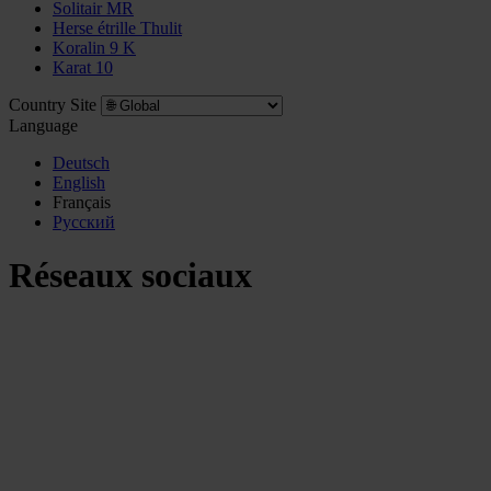
Solitair MR
Herse étrille Thulit
Koralin 9 K
Karat 10
Country Site
Language
Deutsch
English
Français
Pусский
Réseaux sociaux