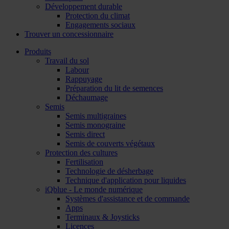
Développement durable
Protection du climat
Engagements sociaux
Trouver un concessionnaire
Produits
Travail du sol
Labour
Rappuyage
Préparation du lit de semences
Déchaumage
Semis
Semis multigraines
Semis monograine
Semis direct
Semis de couverts végétaux
Protection des cultures
Fertilisation
Technologie de désherbage
Technique d'application pour liquides
iQblue - Le monde numérique
Systèmes d'assistance et de commande
Apps
Terminaux & Joysticks
Licences