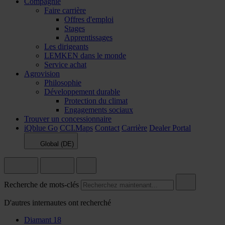
Compagnie
Faire carrière
Offres d'emploi
Stages
Apprentissages
Les dirigeants
LEMKEN dans le monde
Service achat
Agrovision
Philosophie
Développement durable
Protection du climat
Engagements sociaux
Trouver un concessionnaire
iQblue Go
CCI.Maps
Contact
Carrière
Dealer Portal
Global (DE)
Recherche de mots-clés
D'autres internautes ont recherché
Diamant 18