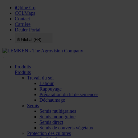
iQblue Go
CCI.Maps
Contact
Carrière
Dealer Portal
🌐
Global (FR)
.
Produits
Produits
Travail du sol
Labour
Rappuyage
Préparation du lit de semences
Déchaumage
Semis
Semis multigraines
Semis monograine
Semis direct
Semis de couverts végétaux
Protection des cultures