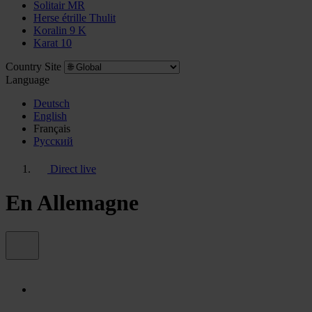
Solitair MR
Herse étrille Thulit
Koralin 9 K
Karat 10
Country Site
Language
Deutsch
English
Français
Pусский
Direct live
En Allemagne