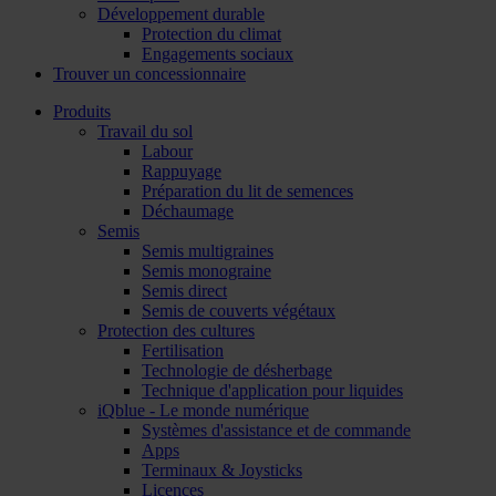
Développement durable
Protection du climat
Engagements sociaux
Trouver un concessionnaire
Produits
Travail du sol
Labour
Rappuyage
Préparation du lit de semences
Déchaumage
Semis
Semis multigraines
Semis monograine
Semis direct
Semis de couverts végétaux
Protection des cultures
Fertilisation
Technologie de désherbage
Technique d'application pour liquides
iQblue - Le monde numérique
Systèmes d'assistance et de commande
Apps
Terminaux & Joysticks
Licences