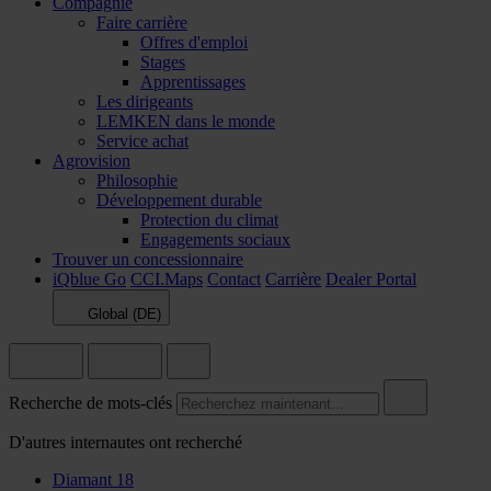
Compagnie
Faire carrière
Offres d'emploi
Stages
Apprentissages
Les dirigeants
LEMKEN dans le monde
Service achat
Agrovision
Philosophie
Développement durable
Protection du climat
Engagements sociaux
Trouver un concessionnaire
iQblue Go
CCI.Maps
Contact
Carrière
Dealer Portal
Global (DE)
Recherche de mots-clés
D'autres internautes ont recherché
Diamant 18