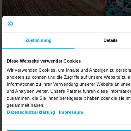
Zustimmung
Details
Diese Webseite verwendet Cookies
Un AgroTraining modulaire
Wir verwenden Cookies, um Inhalte und Anzeigen zu personal
Au sein de l'
AgroFarm
, nos concessionnaires bénéficient d'une
anbieten zu können und die Zugriffe auf unsere Website zu 
formation continue. La théorie est enseignée dans un centre de
Informationen zu Ihrer Verwendung unserer Website an unse
formation moderne et la pratique se fait directement au champ sur les
und Analysen weiter. Unsere Partner führen diese Informati
machines.
zusammen, die Sie ihnen bereitgestellt haben oder die sie 
Inscrivez-vous dès maintenant!
gesammelt haben.
Datenschutzerklärung
|
Impressum