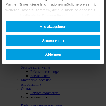
Partner führen diese Informationen möglicherweise mit
weiteren Daten zusammen, die Sie ihnen bereitgestellt
Acheter & économiser
haben oder die sie im Rahmen Ihrer Nutzung der Dienste
Matériels d’occasion
gesammelt haben.
Alle akzeptieren
Datenschutzerklärung
|
Impressum
Anpassen
Ablehnen
Service
Service après-vente
Pièces de rechange
Service client
Matériels d’occasion
AgroTraining
Contact
Service commercial
Concessionnaires
Portail des concessionnaires