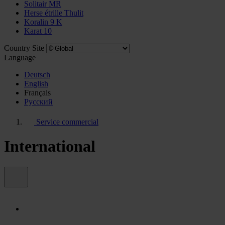
Solitair MR
Herse étrille Thulit
Koralin 9 K
Karat 10
Country Site
Language
Deutsch
English
Français
Pусский
Service commercial
International