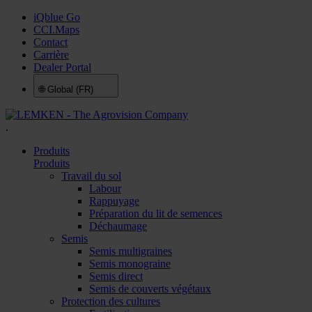
iQblue Go
CCI.Maps
Contact
Carrière
Dealer Portal
🌐
Global (FR)
.
Produits
Produits
Travail du sol
Labour
Rappuyage
Préparation du lit de semences
Déchaumage
Semis
Semis multigraines
Semis monograine
Semis direct
Semis de couverts végétaux
Protection des cultures