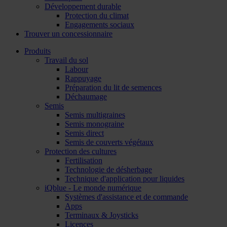
Développement durable
Protection du climat
Engagements sociaux
Trouver un concessionnaire
Produits
Travail du sol
Labour
Rappuyage
Préparation du lit de semences
Déchaumage
Semis
Semis multigraines
Semis monograine
Semis direct
Semis de couverts végétaux
Protection des cultures
Fertilisation
Technologie de désherbage
Technique d'application pour liquides
iQblue - Le monde numérique
Systèmes d'assistance et de commande
Apps
Terminaux & Joysticks
Licences