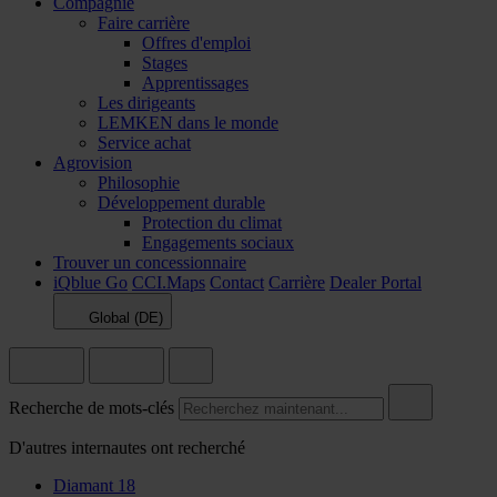
Compagnie
Faire carrière
Offres d'emploi
Stages
Apprentissages
Les dirigeants
LEMKEN dans le monde
Service achat
Agrovision
Philosophie
Développement durable
Protection du climat
Engagements sociaux
Trouver un concessionnaire
iQblue Go
CCI.Maps
Contact
Carrière
Dealer Portal
Global (DE)
Recherche de mots-clés
D'autres internautes ont recherché
Diamant 18