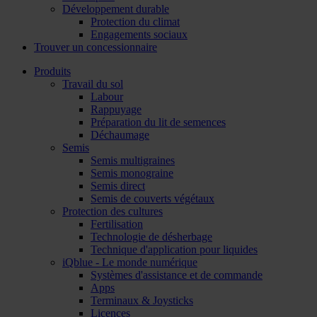
Développement durable
Protection du climat
Engagements sociaux
Trouver un concessionnaire
Produits
Travail du sol
Labour
Rappuyage
Préparation du lit de semences
Déchaumage
Semis
Semis multigraines
Semis monograine
Semis direct
Semis de couverts végétaux
Protection des cultures
Fertilisation
Technologie de désherbage
Technique d'application pour liquides
iQblue - Le monde numérique
Systèmes d'assistance et de commande
Apps
Terminaux & Joysticks
Licences