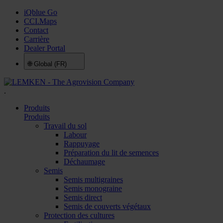
iQblue Go
CCI.Maps
Contact
Carrière
Dealer Portal
🌐
Global (FR)
.
Produits
Produits
Travail du sol
Labour
Rappuyage
Préparation du lit de semences
Déchaumage
Semis
Semis multigraines
Semis monograine
Semis direct
Semis de couverts végétaux
Protection des cultures