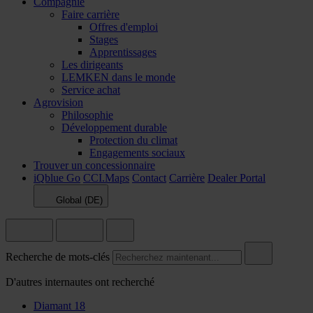
Compagnie
Faire carrière
Offres d'emploi
Stages
Apprentissages
Les dirigeants
LEMKEN dans le monde
Service achat
Agrovision
Philosophie
Développement durable
Protection du climat
Engagements sociaux
Trouver un concessionnaire
iQblue Go
CCI.Maps
Contact
Carrière
Dealer Portal
Global (DE)
Recherche de mots-clés
D'autres internautes ont recherché
Diamant 18