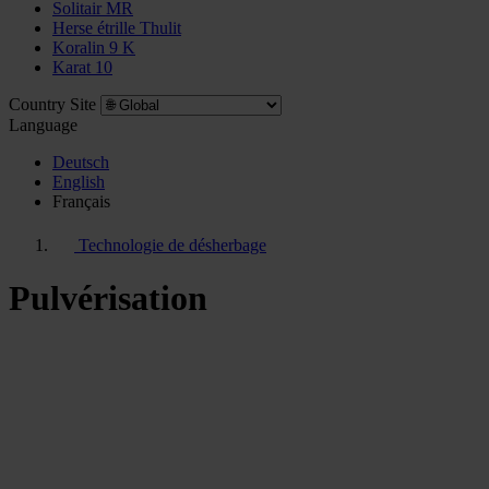
Solitair MR
Herse étrille Thulit
Koralin 9 K
Karat 10
Country Site
Language
Deutsch
English
Français
Technologie de désherbage
Pulvérisation