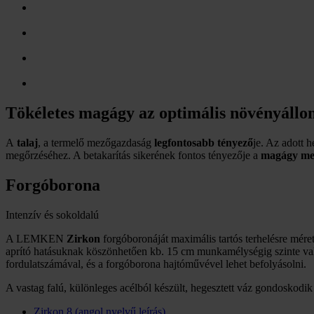
Tökéletes magágy az optimális növényállo
A
talaj
, a termelő mezőgazdaság
legfontosabb tényező
je. Az adott 
megőrzéséhez. A betakarítás sikerének fontos tényezője a
magágy meg
Forgóborona
Intenzív és sokoldalú
A LEMKEN
Zirkon
forgóboronáját maximális tartós terhelésre mére
aprító hatásuknak köszönhetően kb. 15 cm munkamélységig szinte val
fordulatszámával, és a forgóborona hajtóművével lehet befolyásolni.
A vastag falú, különleges acélból készült, hegesztett váz gondoskodi
Zirkon 8 (angol nyelvű leírás)