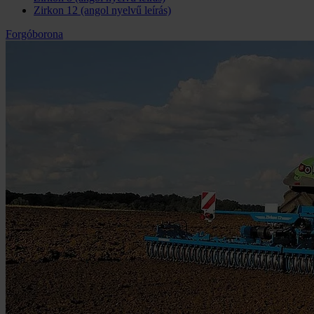
Zirkon 12 (angol nyelvű leírás)
Forgóborona