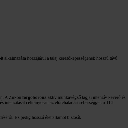
lt alkalmazása hozzájárul a talaj keresőképességének hosszú távú
an. A Zirkon
forgóborona
aktív munkavégző tagjai intenzív keverő és
s intenzitását célirányosan az előrehaladási sebességgel, a TLT
séről. Ez pedig hosszú élettartamot biztosít.