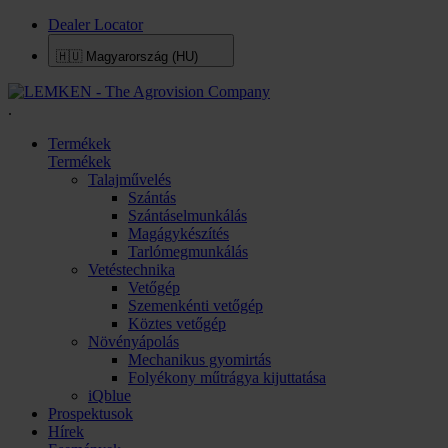
Dealer Locator
🇭🇺
Magyarország (HU)
.
Termékek
Termékek
Talajművelés
Szántás
Szántáselmunkálás
Magágykészítés
Tarlómegmunkálás
Vetéstechnika
Vetőgép
Szemenkénti vetőgép
Köztes vetőgép
Növényápolás
Mechanikus gyomirtás
Folyékony műtrágya kijuttatása
iQblue
Prospektusok
Hírek