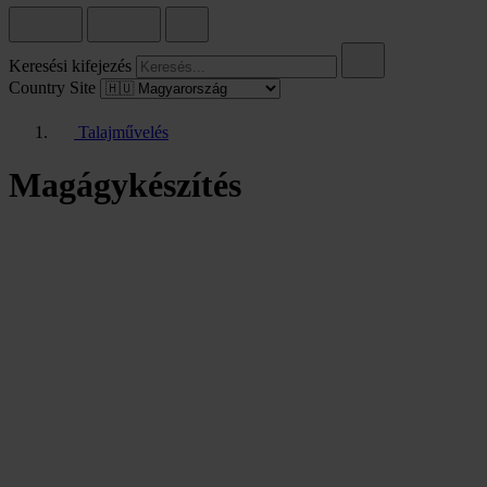
Keresési kifejezés
Country Site
Talajművelés
Magágykészítés