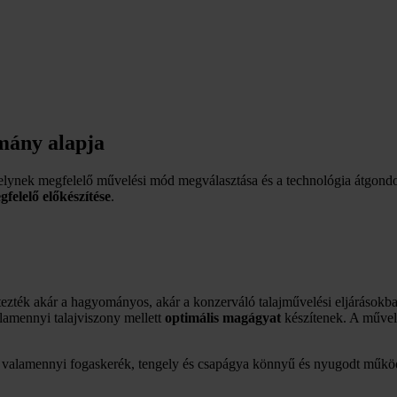
mány alapja
helynek megfelelő művelési mód megválasztása és a technológia átgondo
felelő előkészítése
.
tezték akár a hagyományos, akár a konzerváló talajművelési eljárásokb
amennyi talajviszony mellett
optimális magágyat
készítenek. A művelé
k valamennyi fogaskerék, tengely és csapágya könnyű és nyugodt működé