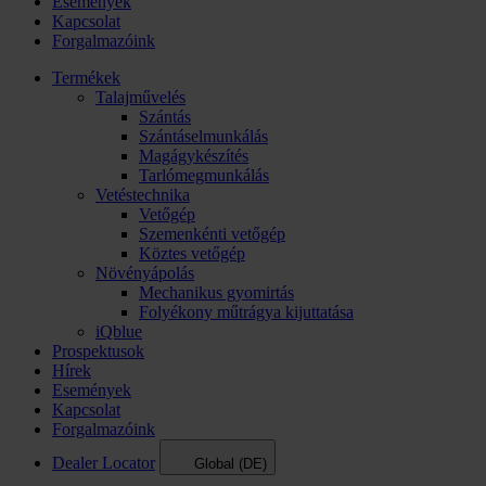
Események
Kapcsolat
Forgalmazóink
Termékek
Talajművelés
Szántás
Szántáselmunkálás
Magágykészítés
Tarlómegmunkálás
Vetéstechnika
Vetőgép
Szemenkénti vetőgép
Köztes vetőgép
Növényápolás
Mechanikus gyomirtás
Folyékony műtrágya kijuttatása
iQblue
Prospektusok
Hírek
Események
Kapcsolat
Forgalmazóink
Dealer Locator
Global (DE)