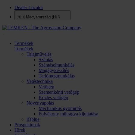
Dealer Locator
🇭🇺
Magyarország (HU)
.
Termékek
Termékek
Talajművelés
Szántás
Szántáselmunkálás
Magágykészítés
Tarlómegmunkálás
Vetéstechnika
Vetőgép
Szemenkénti vetőgép
Köztes vetőgép
Növényápolás
Mechanikus gyomirtás
Folyékony műtrágya kijuttatása
iQblue
Prospektusok
Hírek