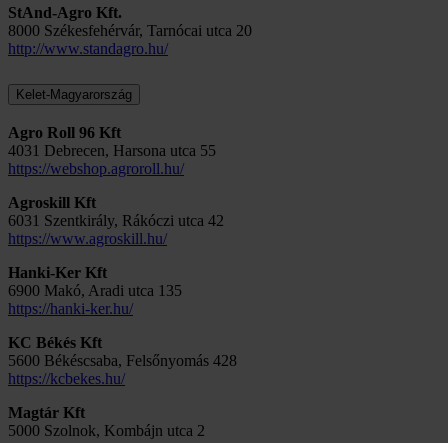
StAnd-Agro Kft.
8000 Székesfehérvár, Tarnócai utca 20
​​​​​​​http://www.standagro.hu/
Kelet-Magyarország
Agro Roll 96 Kft
4031 Debrecen, Harsona utca 55
https://webshop.agroroll.hu/
Agroskill Kft
6031 Szentkirály, Rákóczi utca 42
https://www.agroskill.hu/
Hanki-Ker Kft
6900 Makó, Aradi utca 135
https://hanki-ker.hu/
KC Békés Kft
5600 Békéscsaba, Felsőnyomás 428
https://kcbekes.hu/
Magtár Kft
5000 Szolnok, Kombájn utca 2