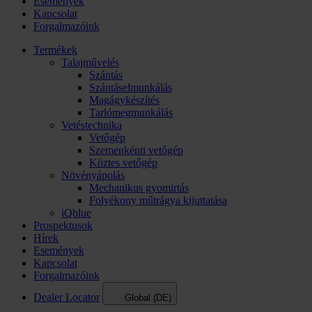
Események
Kapcsolat
Forgalmazóink
Termékek
Talajművelés
Szántás
Szántáselmunkálás
Magágykészítés
Tarlómegmunkálás
Vetéstechnika
Vetőgép
Szemenkénti vetőgép
Köztes vetőgép
Növényápolás
Mechanikus gyomirtás
Folyékony műtrágya kijuttatása
iQblue
Prospektusok
Hírek
Események
Kapcsolat
Forgalmazóink
Dealer Locator
Global (DE)