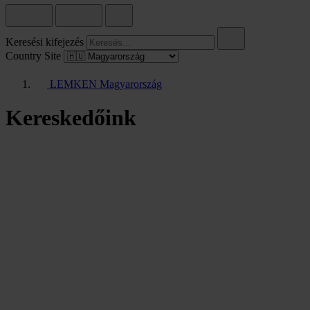
Keresési kifejezés
Country Site
LEMKEN Magyarország
Kereskedőink