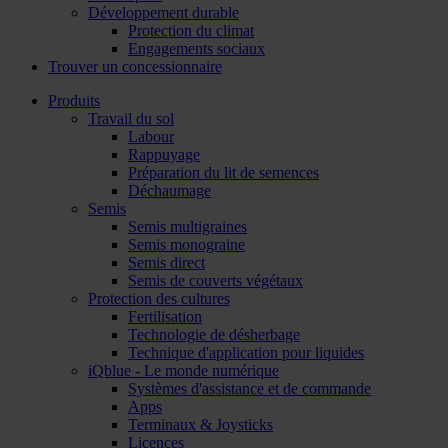
Développement durable
Protection du climat
Engagements sociaux
Trouver un concessionnaire
Produits
Travail du sol
Labour
Rappuyage
Préparation du lit de semences
Déchaumage
Semis
Semis multigraines
Semis monograine
Semis direct
Semis de couverts végétaux
Protection des cultures
Fertilisation
Technologie de désherbage
Technique d'application pour liquides
iQblue - Le monde numérique
Systèmes d'assistance et de commande
Apps
Terminaux & Joysticks
Licences