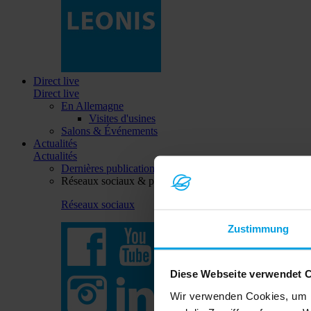
Direct live
Direct live
En Allemagne
Visites d'usines
Salons & Événements
Actualités
Actualités
Dernières publications
Réseaux sociaux & plus
Réseaux sociaux
Zustimmung
Diese Webseite verwendet 
Wir verwenden Cookies, um I