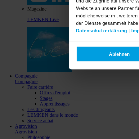
und die Zugriffe auf unsere 
Website an unsere Partner fü
Magazine
möglicherweise mit weiteren
LEMKEN Live
der Dienste gesammelt habe
Datenschutzerklärung
|
Im
Ablehnen
Compagnie
Compagnie
Faire carrière
Offres d'emploi
Stages
Apprentissages
Les dirigeants
LEMKEN dans le monde
Service achat
Agrovision
Agrovision
Philosophie