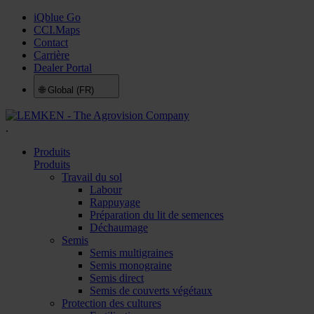
iQblue Go
CCI.Maps
Contact
Carrière
Dealer Portal
🌐
Global (FR)
.
Produits
Produits
Travail du sol
Labour
Rappuyage
Préparation du lit de semences
Déchaumage
Semis
Semis multigraines
Semis monograine
Semis direct
Semis de couverts végétaux
Protection des cultures