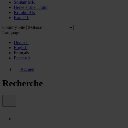
Solitair MR
Herse étrille Thulit
Koralin 9 K
Karat 10
Country Site
Language
Deutsch
English
Français
Pусский
Accueil
Recherche