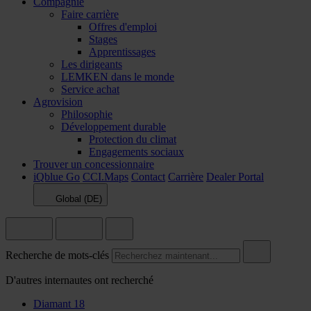
Compagnie
Faire carrière
Offres d'emploi
Stages
Apprentissages
Les dirigeants
LEMKEN dans le monde
Service achat
Agrovision
Philosophie
Développement durable
Protection du climat
Engagements sociaux
Trouver un concessionnaire
iQblue Go
CCI.Maps
Contact
Carrière
Dealer Portal
Global (DE)
Recherche de mots-clés
D'autres internautes ont recherché
Diamant 18