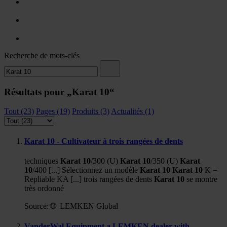
Recherche de mots-clés
Résultats pour „Karat 10“
Tout (23)
Pages (19)
Produits (3)
Actualités (1)
Karat 10 - Cultivateur à trois rangées de dents
techniques
Karat
10
/300 (U)
Karat
10
/350 (U)
Karat
10
/400 [...] Sélectionnez un modèle
Karat
10
Karat
10
K =
Repliable KA [...] trois rangées de dents
Karat
10
se montre
très ordonné
Source:
🌐 LEMKEN Global
VanderWal Equipment a LEMKEN dealer with