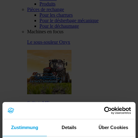
Produits
Pièces de rechange
Pour les charrues
Pour le désherbage mécanique
Pour le déchaumage
Machines en focus
Le sous-souleur Onyx
Solitair MF
Zustimmung
Details
Über Cookies