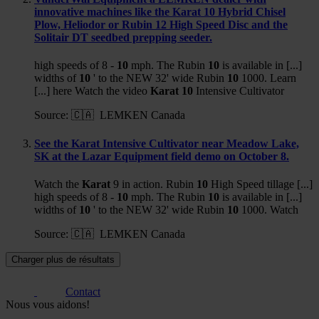
innovative machines like the Karat 10 Hybrid Chisel
Plow, Heliodor or Rubin 12 High Speed Disc and the
Solitair DT seedbed prepping seeder.
high speeds of 8 -
10
mph. The Rubin
10
is available in [...]
widths of
10
' to the NEW 32' wide Rubin
10
1000. Learn
[...] here Watch the video
Karat
10
Intensive Cultivator
Source:
🇨🇦 LEMKEN Canada
See the Karat Intensive Cultivator near Meadow Lake,
SK at the Lazar Equipment field demo on October 8.
Watch the
Karat
9 in action. Rubin
10
High Speed tillage [...]
high speeds of 8 -
10
mph. The Rubin
10
is available in [...]
widths of
10
' to the NEW 32' wide Rubin
10
1000. Watch
Source:
🇨🇦 LEMKEN Canada
Charger plus de résultats
Contact
Nous vous aidons!