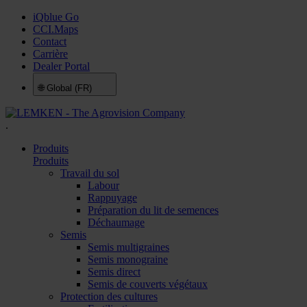
iQblue Go
CCI.Maps
Contact
Carrière
Dealer Portal
🌐
Global (FR)
.
Produits
Produits
Travail du sol
Labour
Rappuyage
Préparation du lit de semences
Déchaumage
Semis
Semis multigraines
Semis monograine
Semis direct
Semis de couverts végétaux
Protection des cultures