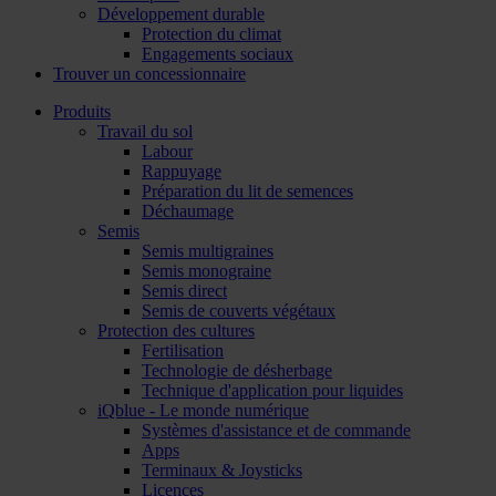
Développement durable
Protection du climat
Engagements sociaux
Trouver un concessionnaire
Produits
Travail du sol
Labour
Rappuyage
Préparation du lit de semences
Déchaumage
Semis
Semis multigraines
Semis monograine
Semis direct
Semis de couverts végétaux
Protection des cultures
Fertilisation
Technologie de désherbage
Technique d'application pour liquides
iQblue - Le monde numérique
Systèmes d'assistance et de commande
Apps
Terminaux & Joysticks
Licences