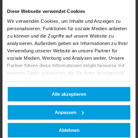
Diese Webseite verwendet Cookies
Acheter & économiser
Wir verwenden Cookies, um Inhalte und Anzeigen zu
Matériels d’occasion
personalisieren, Funktionen für soziale Medien anbieten
zu können und die Zugriffe auf unsere Website zu
analysieren. Außerdem geben wir Informationen zu Ihrer
Verwendung unserer Website an unsere Partner für
soziale Medien, Werbung und Analysen weiter. Unsere
Partner führen diese Informationen möglicherweise mit
weiteren Daten zusammen, die Sie ihnen bereitgestellt
haben oder die sie im Rahmen Ihrer Nutzung der Dienste
Service
gesammelt haben.
Service après-vente
Pièces de rechange
Alle akzeptieren
Datenschutzerklärung
|
Impressum
Service client
Matériels d’occasion
AgroTraining
Anpassen
Contact
Service commercial
Concessionnaires
Ablehnen
Portail des concessionnaires