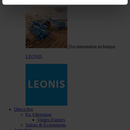
Documentation technique
LEONIS
Direct live
En Allemagne
Visites d'usines
Salons & Événements