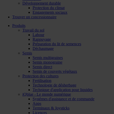
Développement durable
Protection du climat
Engagements sociaux
Trouver un concessionnaire
Produits
Travail du sol
Labour
Rappuyage
Préparation du lit de semences
Déchaumage
Semis
Semis multigraines
Semis monograine
Semis direct
Semis de couverts végétaux
Protection des cultures
Fertilisation
Technologie de désherbage
Technique d'application pour liquides
iQblue - Le monde numérique
Systèmes d'assistance et de commande
Apps
Terminaux & Joysticks
Licences