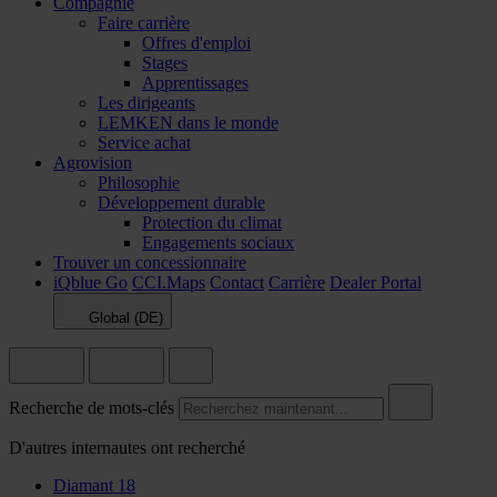
Compagnie
Faire carrière
Offres d'emploi
Stages
Apprentissages
Les dirigeants
LEMKEN dans le monde
Service achat
Agrovision
Philosophie
Développement durable
Protection du climat
Engagements sociaux
Trouver un concessionnaire
iQblue Go
CCI.Maps
Contact
Carrière
Dealer Portal
Global (DE)
Recherche de mots-clés
D'autres internautes ont recherché
Diamant 18