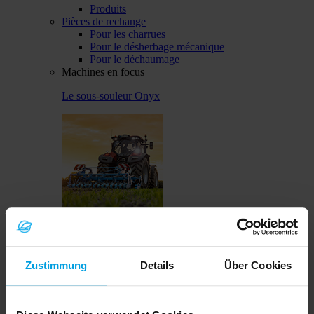
Produits
Pièces de rechange
Pour les charrues
Pour le désherbage mécanique
Pour le déchaumage
Machines en focus
Le sous-souleur Onyx
Solitair MF
Zustimmung
Details
Über Cookies