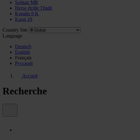
Solitair MR
Herse étrille Thulit
Koralin 9 K
Karat 10
Country Site
Language
Deutsch
English
Français
Pусский
Accueil
Recherche