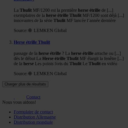
La
Thulit
MF/1200 est la première
herse
étrille
de [...]
exemplaires de la
herse
étrille
Thulit
MF/1200 sont déjà [...]
innovantes de la série
Thulit
MF lancée l’année dernière
Source:
🌐 LEMKEN Global
Herse étrille Thulit
passage de la
herse
étrille
? La
herse
étrille
arrache ou [...]
dès le début La
Herse
étrille
Thulit
MF élargit la fenêtre [...]
de la
herse
Les points forts du
Thulit
Le
Thulit
en vidéo
Source:
🌐 LEMKEN Global
Charger plus de résultats
Contact
Nous vous aidons!
Formulaire de contact
Distribution Allemagne
Distribution mondiale