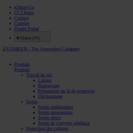
iQblue Go
CCI.Maps
Contact
Carrière
Dealer Portal
🌐
Global (FR)
.
Produits
Produits
Travail du sol
Labour
Rappuyage
Préparation du lit de semences
Déchaumage
Semis
Semis multigraines
Semis monograine
Semis direct
Semis de couverts végétaux
Protection des cultures