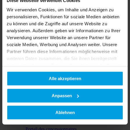
Diese Webseite verwendet Cookies
Wir verwenden Cookies, um Inhalte und Anzeigen zu
Acheter & économiser
personalisieren, Funktionen für soziale Medien anbieten
zu können und die Zugriffe auf unsere Website zu
Matériels d’occasion
analysieren. Außerdem geben wir Informationen zu Ihrer
Verwendung unserer Website an unsere Partner für
soziale Medien, Werbung und Analysen weiter. Unsere
Partner führen diese Informationen möglicherweise mit
weiteren Daten zusammen, die Sie ihnen bereitgestellt
haben oder die sie im Rahmen Ihrer Nutzung der Dienste
gesammelt haben.
Service
Alle akzeptieren
Datenschutzerklärung
|
Impressum
Service après-vente
Pièces de rechange
Service client
Anpassen
Matériels d’occasion
AgroTraining
Contact
Ablehnen
Service commercial
Concessionnaires
Portail des concessionnaires