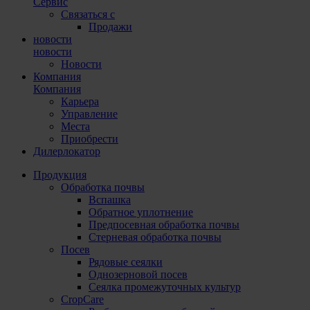
Сервис
Связаться с
Продажи
новости
новости
Новости
Компания
Компания
Карьера
Управление
Места
Приобрести
Дилерлокатор
Продукция
Обработка почвы
Вспашка
Обратное уплотнение
Предпосевная обработка почвы
Стерневая обработка почвы
Посев
Рядовые сеялки
Однозерновой посев
Сеялка промежуточных культур
CropCare