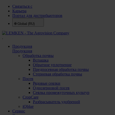
Связаться с
Карьера
Портал для дистрибьюторов
🌐
Global (RU)
.
Продукция
Продукция
Обработка почвы
Вспашка
Обратное уплотнение
Предпосевная обработка почвы
Стерневая обработка почвы
Посев
Рядовые сеялки
Однозерновой посев
Сеялка промежуточных культур
CropCare
Разбрасыватель удобрений
iQblue
Сервис