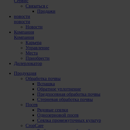
Сервис
Связаться с
Продажи
новости
новости
Новости
Компания
Компания
Карьера
Управление
Места
Приобрести
Дилерлокатор
Продукция
Обработка почвы
Вспашка
Обратное уплотнение
Предпосевная обработка почвы
Стерневая обработка почвы
Посев
Рядовые сеялки
Однозерновой посев
Сеялка промежуточных культур
CropCare