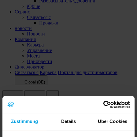
Разбрасыватель удобрений
iQblue
Сервис
Связаться с
Продажи
новости
Новости
Компания
Карьера
Управление
Места
Приобрести
Дилерлокатор
Связаться с
Карьера
Портал для дистрибьюторов
Global (DE)
Поисковый термин
Другие пользователи искали
Zustimmung
Details
Über Cookies
Solitair DT
Juwel