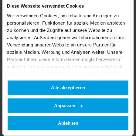
Diese Webseite verwendet Cookies
Country Site
Language
Wir verwenden Cookies, um Inhalte und Anzeigen zu
personalisieren, Funktionen für soziale Medien anbieten
Deutsch
English
zu können und die Zugriffe auf unsere Website zu
Français
analysieren. Außerdem geben wir Informationen zu Ihrer
Pусский
Verwendung unserer Website an unsere Partner für
Связаться с
soziale Medien, Werbung und Analysen weiter. Unsere
Partner führen diese Informationen möglicherweise mit
Распространение
weiteren Daten zusammen, die Sie ihnen bereitgestellt
haben oder die sie im Rahmen Ihrer Nutzung der Dienste
gesammelt haben.
Alle akzeptieren
Datenschutzerklärung
|
Impressum
Anpassen
Ablehnen