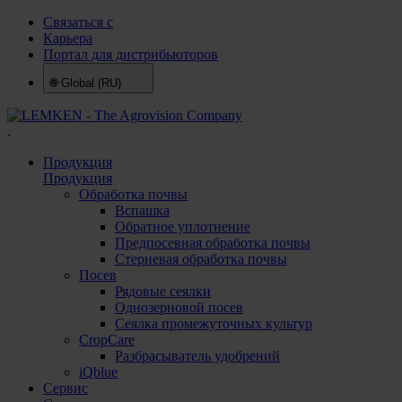
Связаться с
Карьера
Портал для дистрибьюторов
🌐
Global (RU)
.
Продукция
Продукция
Обработка почвы
Вспашка
Обратное уплотнение
Предпосевная обработка почвы
Стерневая обработка почвы
Посев
Рядовые сеялки
Однозерновой посев
Сеялка промежуточных культур
CropCare
Разбрасыватель удобрений
iQblue
Сервис