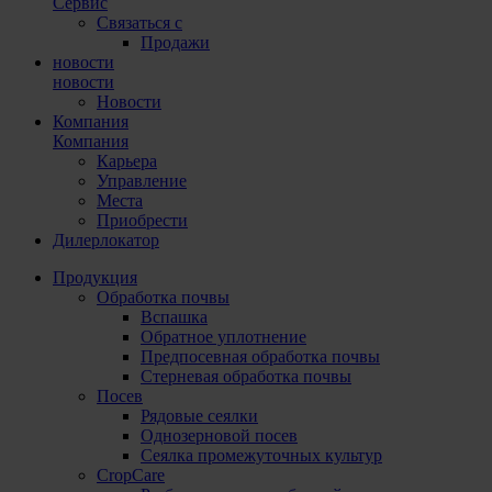
Сервис
Связаться с
Продажи
новости
новости
Новости
Компания
Компания
Карьера
Управление
Места
Приобрести
Дилерлокатор
Продукция
Обработка почвы
Вспашка
Обратное уплотнение
Предпосевная обработка почвы
Стерневая обработка почвы
Посев
Рядовые сеялки
Однозерновой посев
Сеялка промежуточных культур
CropCare