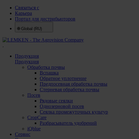
Связаться с
Карьера
Портал для дистрибьюторов
🌐
Global (RU)
.
Продукция
Продукция
Обработка почвы
Вспашка
Обратное уплотнение
Предпосевная обработка почвы
Стерневая обработка почвы
Посев
Рядовые сеялки
Однозерновой посев
Сеялка промежуточных культур
CropCare
Разбрасыватель удобрений
iQblue
Сервис