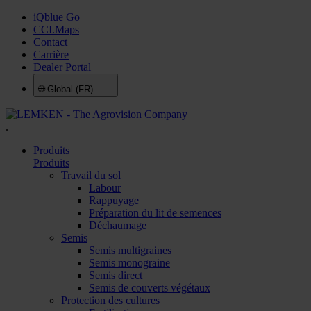
iQblue Go
CCI.Maps
Contact
Carrière
Dealer Portal
🌐
Global (FR)
.
Produits
Produits
Travail du sol
Labour
Rappuyage
Préparation du lit de semences
Déchaumage
Semis
Semis multigraines
Semis monograine
Semis direct
Semis de couverts végétaux
Protection des cultures