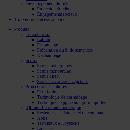
Développement durable
Protection du climat
Engagements sociaux
Trouver un concessionnaire
Produits
Travail du sol
Labour
Rappuyage
Préparation du lit de semences
Déchaumage
Semis
Semis multigraines
Semis monograine
Semis direct
Semis de couverts végétaux
Protection des cultures
Fertilisation
Technologie de désherbage
Technique d'application pour liquides
iQblue - Le monde numérique
Systèmes d'assistance et de commande
Apps
Terminaux & Joysticks
Licences