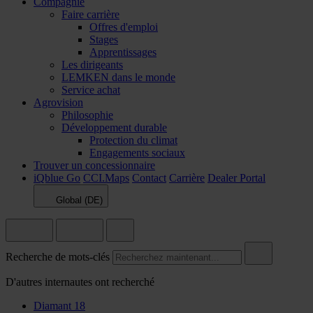
Compagnie
Faire carrière
Offres d'emploi
Stages
Apprentissages
Les dirigeants
LEMKEN dans le monde
Service achat
Agrovision
Philosophie
Développement durable
Protection du climat
Engagements sociaux
Trouver un concessionnaire
iQblue Go
CCI.Maps
Contact
Carrière
Dealer Portal
Global (DE)
Recherche de mots-clés
D'autres internautes ont recherché
Diamant 18