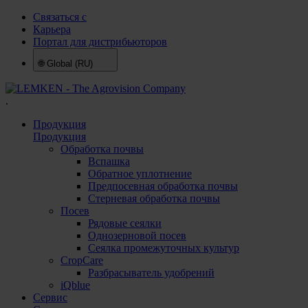
Связаться с
Карьера
Портал для дистрибьюторов
🌐
Global (RU)
.
Продукция
Продукция
Обработка почвы
Вспашка
Обратное уплотнение
Предпосевная обработка почвы
Стерневая обработка почвы
Посев
Рядовые сеялки
Однозерновой посев
Сеялка промежуточных культур
CropCare
Разбрасыватель удобрений
iQblue
Сервис