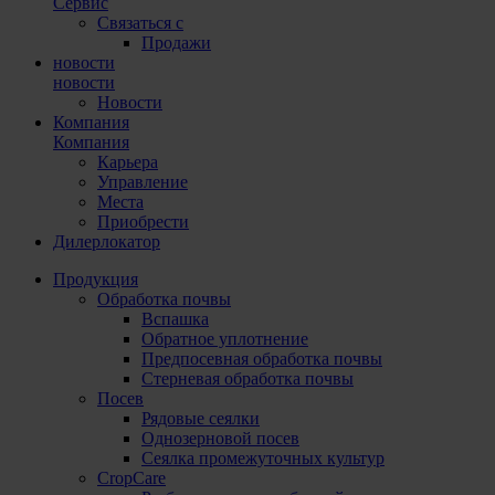
Сервис
Связаться с
Продажи
новости
новости
Новости
Компания
Компания
Карьера
Управление
Места
Приобрести
Дилерлокатор
Продукция
Обработка почвы
Вспашка
Обратное уплотнение
Предпосевная обработка почвы
Стерневая обработка почвы
Посев
Рядовые сеялки
Однозерновой посев
Сеялка промежуточных культур
CropCare