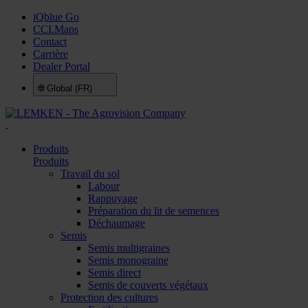
iQblue Go
CCI.Maps
Contact
Carrière
Dealer Portal
🌐
Global (FR)
.
Produits
Produits
Travail du sol
Labour
Rappuyage
Préparation du lit de semences
Déchaumage
Semis
Semis multigraines
Semis monograine
Semis direct
Semis de couverts végétaux
Protection des cultures