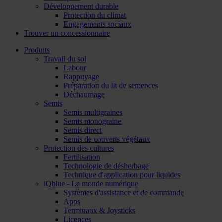
Développement durable
Protection du climat
Engagements sociaux
Trouver un concessionnaire
Produits
Travail du sol
Labour
Rappuyage
Préparation du lit de semences
Déchaumage
Semis
Semis multigraines
Semis monograine
Semis direct
Semis de couverts végétaux
Protection des cultures
Fertilisation
Technologie de désherbage
Technique d'application pour liquides
iQblue - Le monde numérique
Systèmes d'assistance et de commande
Apps
Terminaux & Joysticks
Licences