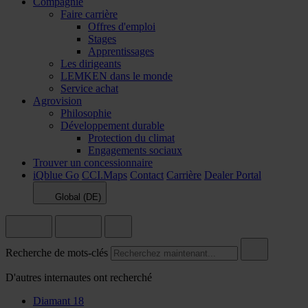
Compagnie
Faire carrière
Offres d'emploi
Stages
Apprentissages
Les dirigeants
LEMKEN dans le monde
Service achat
Agrovision
Philosophie
Développement durable
Protection du climat
Engagements sociaux
Trouver un concessionnaire
iQblue Go
CCI.Maps
Contact
Carrière
Dealer Portal
Global (DE)
Recherche de mots-clés
D'autres internautes ont recherché
Diamant 18