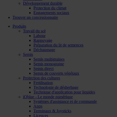
Développement durable
Protection du climat
Engagements sociaux
Trouver un concessionnaire
Produits
Travail du sol
Labour
Rappuyage
Préparation du lit de semences
Déchaumage
Semis
Semis multigraines
Semis monograine
Semis direct
Semis de couverts végétaux
Protection des cultures
Fertilisation
Technologie de désherbage
Technique d'application pour liquides
iQblue - Le monde numérique
Systèmes d'assistance et de commande
Apps
Terminaux & Joysticks
Licences