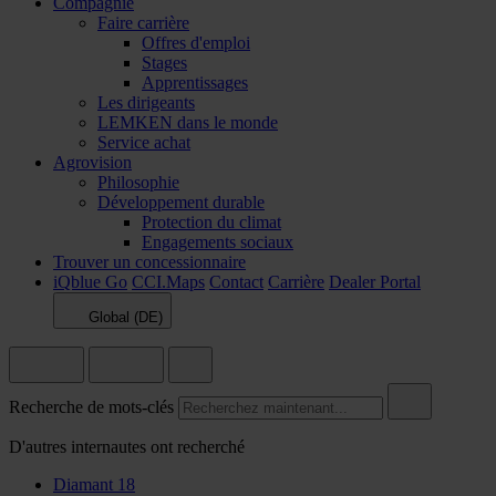
Compagnie
Faire carrière
Offres d'emploi
Stages
Apprentissages
Les dirigeants
LEMKEN dans le monde
Service achat
Agrovision
Philosophie
Développement durable
Protection du climat
Engagements sociaux
Trouver un concessionnaire
iQblue Go
CCI.Maps
Contact
Carrière
Dealer Portal
Global (DE)
Recherche de mots-clés
D'autres internautes ont recherché
Diamant 18