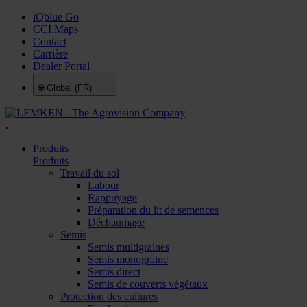
iQblue Go
CCI.Maps
Contact
Carrière
Dealer Portal
🌐
Global (FR)
.
Produits
Produits
Travail du sol
Labour
Rappuyage
Préparation du lit de semences
Déchaumage
Semis
Semis multigraines
Semis monograine
Semis direct
Semis de couverts végétaux
Protection des cultures