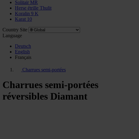
Solitair MR
Herse étrille Thulit
Koralin 9 K
Karat 10
Country Site
Language
Deutsch
English
Français
Charrues semi-portées
Charrues semi-portées
réversibles Diamant