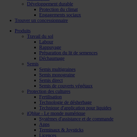
Développement durable
Protection du climat
Engagements sociaux
Trouver un concessionnaire
Produits
Travail du sol
Labour
Rappuyage
Préparation du lit de semences
Déchaumage
Semis
Semis multigraines
Semis monograine
Semis direct
Semis de couverts végétaux
Protection des cultures
Fertilisation
Technologie de désherbage
Technique d'application pour liquides
iQblue - Le monde numérique
Systèmes d'assistance et de commande
Apps
Terminaux & Joysticks
Licences