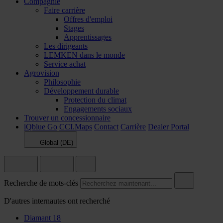
Compagnie
Faire carrière
Offres d'emploi
Stages
Apprentissages
Les dirigeants
LEMKEN dans le monde
Service achat
Agrovision
Philosophie
Développement durable
Protection du climat
Engagements sociaux
Trouver un concessionnaire
iQblue Go
CCI.Maps
Contact
Carrière
Dealer Portal
Global (DE)
Recherche de mots-clés
D'autres internautes ont recherché
Diamant 18