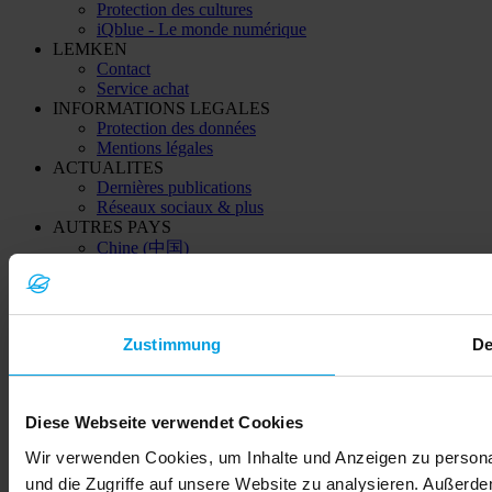
Protection des cultures
iQblue - Le monde numérique
LEMKEN
Contact
Service achat
INFORMATIONS LEGALES
Protection des données
Mentions légales
ACTUALITES
Dernières publications
Réseaux sociaux & plus
AUTRES PAYS
Chine (中国)
Inde
Kazakhstan (Қазақстан)
Ukraine (Україна)
Zustimmung
De
© 2026 LEMKEN GmbH & Co. KG
Diese Webseite verwendet Cookies
Wir verwenden Cookies, um Inhalte und Anzeigen zu personal
und die Zugriffe auf unsere Website zu analysieren. Außerd