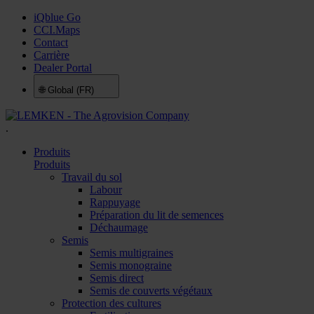
iQblue Go
CCI.Maps
Contact
Carrière
Dealer Portal
🌐
Global (FR)
.
Produits
Produits
Travail du sol
Labour
Rappuyage
Préparation du lit de semences
Déchaumage
Semis
Semis multigraines
Semis monograine
Semis direct
Semis de couverts végétaux
Protection des cultures