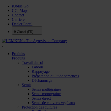
iQblue Go
CCI.Maps
Contact
Carrière
Dealer Portal
🌐
Global (FR)
.
Produits
Produits
Travail du sol
Labour
Rappuyage
Préparation du lit de semences
Déchaumage
Semis
Semis multigraines
Semis monograine
Semis direct
Semis de couverts végétaux
Protection des cultures