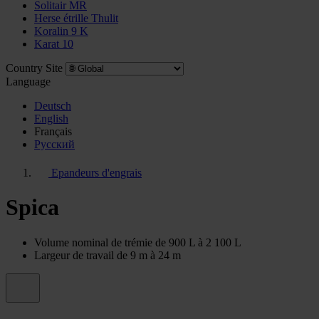
Solitair MR
Herse étrille Thulit
Koralin 9 K
Karat 10
Country Site
Language
Deutsch
English
Français
Pусский
Epandeurs d'engrais
Spica
Volume nominal de trémie de 900 L à 2 100 L
Largeur de travail de 9 m à 24 m