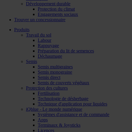
Développement durable
Protection du climat
Engagements sociaux
Trouver un concessionnaire
Produits
Travail du sol
Labour
Rappuyage
Préparation du lit de semences
Déchaumage
Semis
Semis multigraines
Semis monograine
Semis direct
Semis de couverts végétaux
Protection des cultures
Fertilisation
Technologie de désherbage
Technique d'application pour liquides
iQblue - Le monde numérique
Systèmes d'assistance et de commande
Apps
Terminaux & Joysticks
Licences