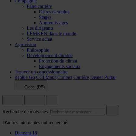
Compagnie
Faire carrière
Offres d'emploi
Stages
Apprentissages
Les dirigeants
LEMKEN dans le monde
Service achat
Agrovision
Philosophie
Développement durable
Protection du climat
Engagements sociaux
Trouver un concessionnaire
iQblue Go
CCI.Maps
Contact
Carrière
Dealer Portal
Global (DE)
Recherche de mots-clés
D'autres internautes ont recherché
Diamant 18