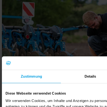
Zustimmung
Details
Diese Webseite verwendet Cookies
Wir verwenden Cookies, um Inhalte und Anzeigen zu personal
Контакты
Что вы ищете?
anbieten zu können und die Zugriffe auf unsere Website zu 