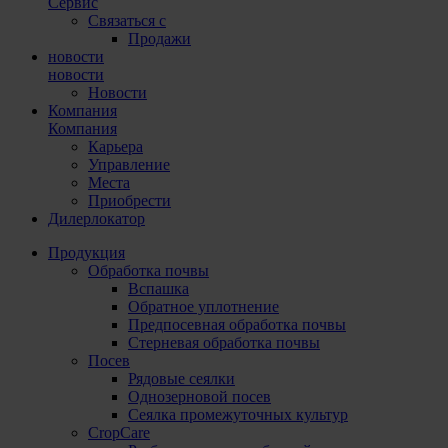
Сервис
Связаться с
Продажи
новости
новости
Новости
Компания
Компания
Карьера
Управление
Места
Приобрести
Дилерлокатор
Продукция
Обработка почвы
Вспашка
Обратное уплотнение
Предпосевная обработка почвы
Стерневая обработка почвы
Посев
Рядовые сеялки
Однозерновой посев
Сеялка промежуточных культур
CropCare