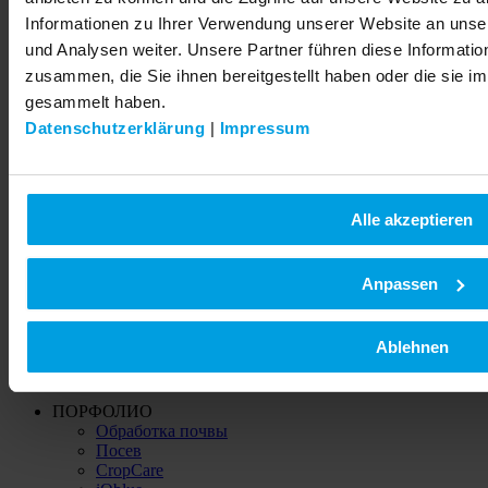
Informationen zu Ihrer Verwendung unserer Website an unse
Связаться с
Международный
und Analysen weiter. Unsere Partner führen diese Informati
Сбыт в Германии
zusammen, die Sie ihnen bereitgestellt haben oder die sie 
gesammelt haben.
Еще не нашли?
Datenschutzerklärung
|
Impressum
Поисковый термин
Alle akzeptieren
Anpassen
Ablehnen
ПОРФОЛИО
Обработка почвы
Посев
CropCare