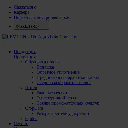
Связаться с
Карьера
Портал для дистрибьюторов
🌐
Global (RU)
.
Продукция
Продукция
Обработка почвы
Вспашка
Обратное уплотнение
Предпосевная обработка почвы
Стерневая обработка почвы
Посев
Рядовые сеялки
Однозерновой посев
Сеялка промежуточных культур
CropCare
Разбрасыватель удобрений
iQblue
Сервис