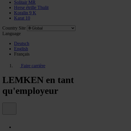
Solitair MR
Herse étrille Thulit
Koralin 9 K
Karat 10
Country Site
Language
Deutsch
English
Français
Faire carrière
LEMKEN en tant
qu'employeur