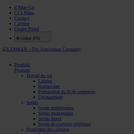
iQblue Go
CCI.Maps
Contact
Carrière
Dealer Portal
🌐
Global (FR)
.
Produits
Produits
Travail du sol
Labour
Rappuyage
Préparation du lit de semences
Déchaumage
Semis
Semis multigraines
Semis monograine
Semis direct
Semis de couverts végétaux
Protection des cultures