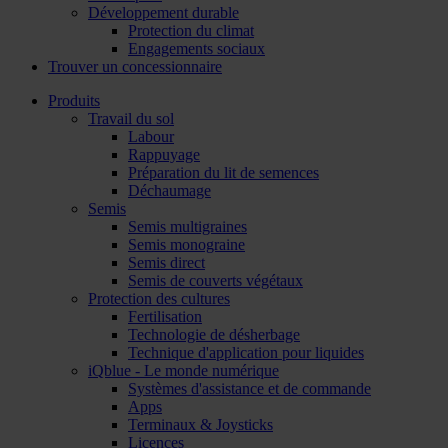
Développement durable
Protection du climat
Engagements sociaux
Trouver un concessionnaire
Produits
Travail du sol
Labour
Rappuyage
Préparation du lit de semences
Déchaumage
Semis
Semis multigraines
Semis monograine
Semis direct
Semis de couverts végétaux
Protection des cultures
Fertilisation
Technologie de désherbage
Technique d'application pour liquides
iQblue - Le monde numérique
Systèmes d'assistance et de commande
Apps
Terminaux & Joysticks
Licences