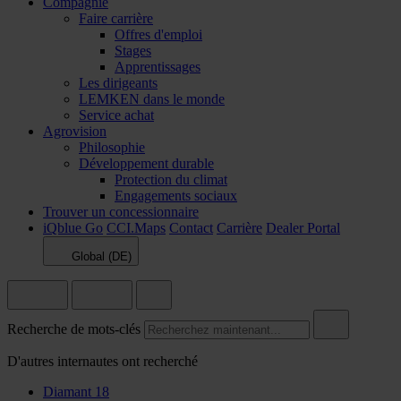
Compagnie
Faire carrière
Offres d'emploi
Stages
Apprentissages
Les dirigeants
LEMKEN dans le monde
Service achat
Agrovision
Philosophie
Développement durable
Protection du climat
Engagements sociaux
Trouver un concessionnaire
iQblue Go
CCI.Maps
Contact
Carrière
Dealer Portal
Global (DE)
Recherche de mots-clés
D'autres internautes ont recherché
Diamant 18