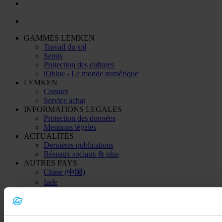
GAMMES LEMKEN
Travail du sol
Semis
Protection des cultures
iQblue - Le monde numérique
LEMKEN
Contact
Service achat
INFORMATIONS LEGALES
Protection des données
Mentions légales
ACTUALITES
Dernières publications
Réseaux sociaux & plus
AUTRES PAYS
Chine (中国)
Inde
Kazakhstan (Қазақстан)
Ukraine (Україна)