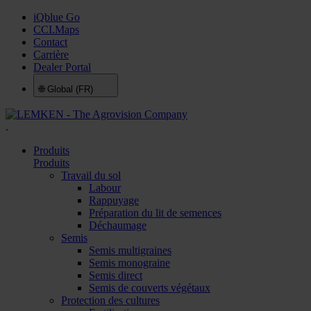
iQblue Go
CCI.Maps
Contact
Carrière
Dealer Portal
🌐
Global (FR)
.
Produits
Produits
Travail du sol
Labour
Rappuyage
Préparation du lit de semences
Déchaumage
Semis
Semis multigraines
Semis monograine
Semis direct
Semis de couverts végétaux
Protection des cultures