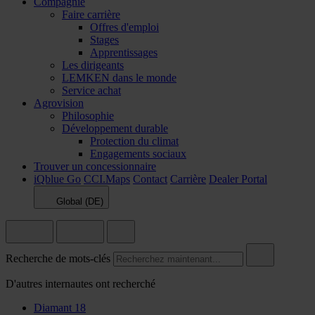
Compagnie
Faire carrière
Offres d'emploi
Stages
Apprentissages
Les dirigeants
LEMKEN dans le monde
Service achat
Agrovision
Philosophie
Développement durable
Protection du climat
Engagements sociaux
Trouver un concessionnaire
iQblue Go
CCI.Maps
Contact
Carrière
Dealer Portal
Global (DE)
Recherche de mots-clés
D'autres internautes ont recherché
Diamant 18