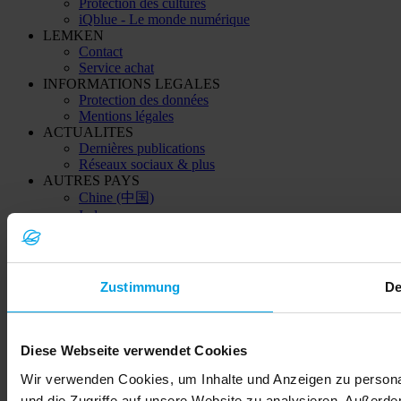
Protection des cultures
iQblue - Le monde numérique
LEMKEN
Contact
Service achat
INFORMATIONS LEGALES
Protection des données
Mentions légales
ACTUALITES
Dernières publications
Réseaux sociaux & plus
AUTRES PAYS
Chine (中国)
Inde
Kazakhstan (Қазақстан)
Ukraine (Україна)
Zustimmung
De
© 2026 LEMKEN GmbH & Co. KG
Diese Webseite verwendet Cookies
Wir verwenden Cookies, um Inhalte und Anzeigen zu personal
und die Zugriffe auf unsere Website zu analysieren. Außerd