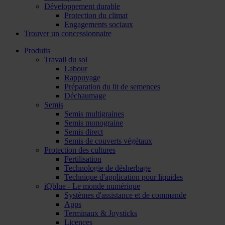
Développement durable
Protection du climat
Engagements sociaux
Trouver un concessionnaire
Produits
Travail du sol
Labour
Rappuyage
Préparation du lit de semences
Déchaumage
Semis
Semis multigraines
Semis monograine
Semis direct
Semis de couverts végétaux
Protection des cultures
Fertilisation
Technologie de désherbage
Technique d'application pour liquides
iQblue - Le monde numérique
Systèmes d'assistance et de commande
Apps
Terminaux & Joysticks
Licences