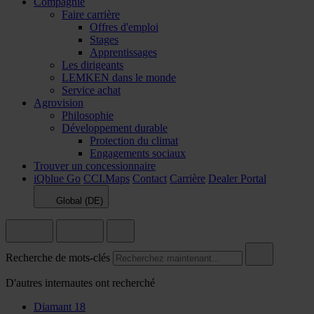
Compagnie
Faire carrière
Offres d'emploi
Stages
Apprentissages
Les dirigeants
LEMKEN dans le monde
Service achat
Agrovision
Philosophie
Développement durable
Protection du climat
Engagements sociaux
Trouver un concessionnaire
iQblue Go
CCI.Maps
Contact
Carrière
Dealer Portal
Global (DE)
Recherche de mots-clés
D'autres internautes ont recherché
Diamant 18