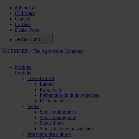
iQblue Go
CCI.Maps
Contact
Carrière
Dealer Portal
🌐
Global (FR)
.
Produits
Produits
Travail du sol
Labour
Rappuyage
Préparation du lit de semences
Déchaumage
Semis
Semis multigraines
Semis monograine
Semis direct
Semis de couverts végétaux
Protection des cultures