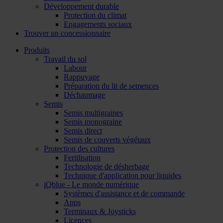
Développement durable
Protection du climat
Engagements sociaux
Trouver un concessionnaire
Produits
Travail du sol
Labour
Rappuyage
Préparation du lit de semences
Déchaumage
Semis
Semis multigraines
Semis monograine
Semis direct
Semis de couverts végétaux
Protection des cultures
Fertilisation
Technologie de désherbage
Technique d'application pour liquides
iQblue - Le monde numérique
Systèmes d'assistance et de commande
Apps
Terminaux & Joysticks
Licences