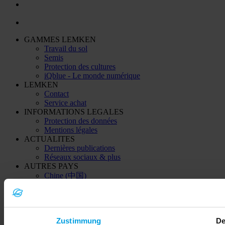
GAMMES LEMKEN
Travail du sol
Semis
Protection des cultures
iQblue - Le monde numérique
LEMKEN
Contact
Service achat
INFORMATIONS LEGALES
Protection des données
Mentions légales
ACTUALITES
Dernières publications
Réseaux sociaux & plus
AUTRES PAYS
Chine (中国)
Inde
Kazakhstan (Қазақстан)
Ukraine (Україна)
Zustimmung
De