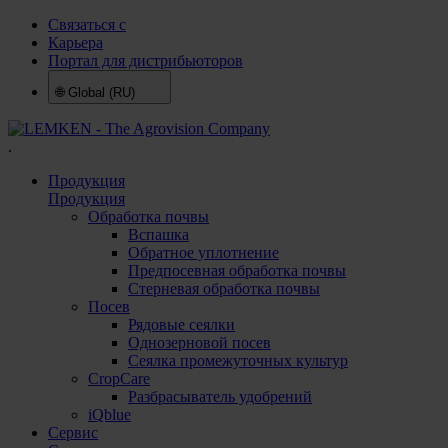
Связаться с
Карьера
Портал для дистрибьюторов
🌐
Global (RU)
.
Продукция
Продукция
Обработка почвы
Вспашка
Обратное уплотнение
Предпосевная обработка почвы
Стерневая обработка почвы
Посев
Рядовые сеялки
Однозерновой посев
Сеялка промежуточных культур
CropCare
Разбрасыватель удобрений
iQblue
Сервис