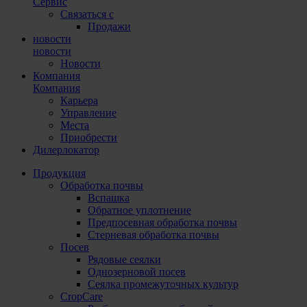
Сервис
Связаться с
Продажи
новости
новости
Новости
Компания
Компания
Карьера
Управление
Места
Приобрести
Дилерлокатор
Продукция
Обработка почвы
Вспашка
Обратное уплотнение
Предпосевная обработка почвы
Стерневая обработка почвы
Посев
Рядовые сеялки
Однозерновой посев
Сеялка промежуточных культур
CropCare