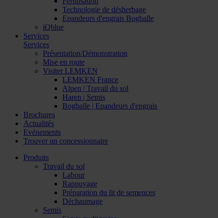
Fertilisation
Technologie de désherbage
Epandeurs d'engrais Bogballe
iQblue
Services
Services
Présentation/Démonstration
Mise en route
Visiter LEMKEN
LEMKEN France
Alpen | Travail du sol
Haren | Semis
Bogballe | Epandeurs d'engrais
Brochures
Actualités
Evénements
Trouver un concessionnaire
Produits
Travail du sol
Labour
Rappuyage
Préparation du lit de semences
Déchaumage
Semis