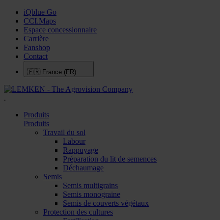
iQblue Go
CCI.Maps
Espace concessionnaire
Carrière
Fanshop
Contact
🇫🇷
France (FR)
.
Produits
Produits
Travail du sol
Labour
Rappuyage
Préparation du lit de semences
Déchaumage
Semis
Semis multigrains
Semis monograine
Semis de couverts végétaux
Protection des cultures