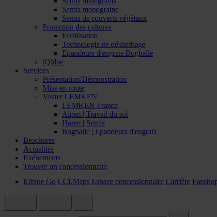
Semis multigrains
Semis monograine
Semis de couverts végétaux
Protection des cultures
Fertilisation
Technologie de désherbage
Epandeurs d'engrais Bogballe
iQblue
Services
Présentation/Démonstration
Mise en route
Visiter LEMKEN
LEMKEN France
Alpen | Travail du sol
Haren | Semis
Bogballe | Epandeurs d'engrais
Brochures
Actualités
Evénements
Trouver un concessionnaire
iQblue Go
CCI.Maps
Espace concessionnaire
Carrière
Fansho