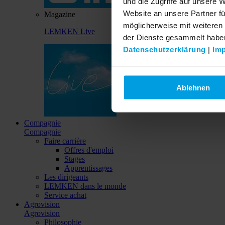
und die Zugriffe auf unsere 
Website an unsere Partner fü
Magazine
möglicherweise mit weiteren
LEMKEN Live
der Dienste gesammelt habe
Datenschutzerklärung
|
Im
Ablehnen
Compagnie
Compagnie
Faire carrière
Offres d'emploi
Stages
Apprentissages
Les dirigeants
LEMKEN dans le monde
Service achat
Agrovision
Agrovision
Philosophie