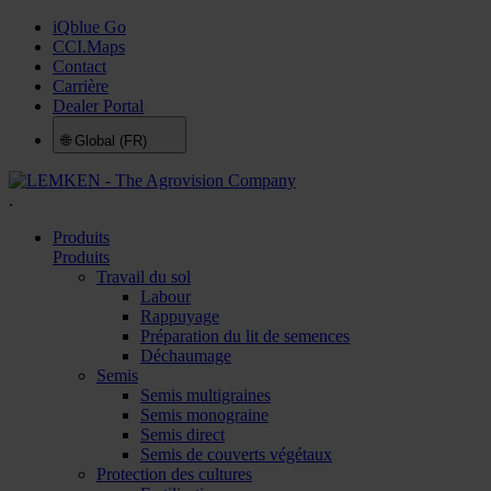
iQblue Go
CCI.Maps
Contact
Carrière
Dealer Portal
🌐
Global (FR)
.
Produits
Produits
Travail du sol
Labour
Rappuyage
Préparation du lit de semences
Déchaumage
Semis
Semis multigraines
Semis monograine
Semis direct
Semis de couverts végétaux
Protection des cultures