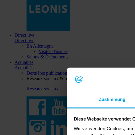
Direct live
Direct live
En Allemagne
Visites d'usines
Salons & Événements
Actualités
Actualités
Dernières publications
Réseaux sociaux & plus
Réseaux sociaux
Zustimmung
Diese Webseite verwendet 
Wir verwenden Cookies, um I