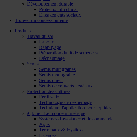
Développement durable
Protection du climat
Engagements sociaux
Trouver un concessionnaire
Produits
Travail du sol
Labour
Rappuyage
Préparation du lit de semences
Déchaumage
Semis
Semis multigraines
Semis monograine
Semis direct
Semis de couverts végétaux
Protection des cultures
Fertilisation
Technologie de désherbage
Technique d'application pour liquides
iQblue - Le monde numérique
Systèmes d'assistance et de commande
Apps
Terminaux & Joysticks
Licences