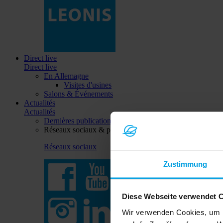
Direct live
Direct live
En Allemagne
Visites d'usines
Salons & Événements
Actualités
Actualités
Dernières publications
Réseaux sociaux & plus
Réseaux sociaux
Zustimmung
Diese Webseite verwendet 
Wir verwenden Cookies, um I