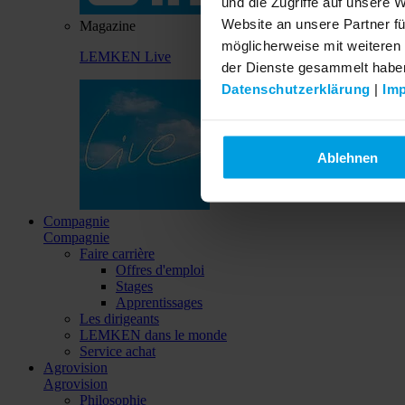
und die Zugriffe auf unsere 
Website an unsere Partner fü
Magazine
möglicherweise mit weiteren
LEMKEN Live
der Dienste gesammelt habe
Datenschutzerklärung
|
Im
Ablehnen
Compagnie
Compagnie
Faire carrière
Offres d'emploi
Stages
Apprentissages
Les dirigeants
LEMKEN dans le monde
Service achat
Agrovision
Agrovision
Philosophie