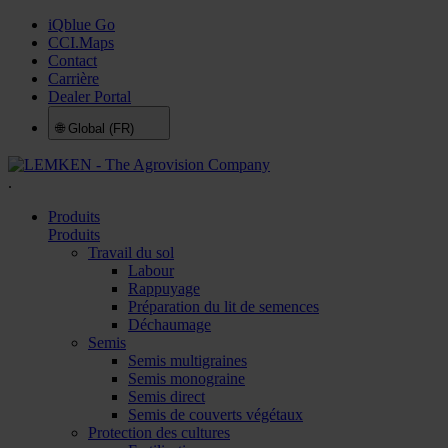
iQblue Go
CCI.Maps
Contact
Carrière
Dealer Portal
🌐
Global (FR)
.
Produits
Produits
Travail du sol
Labour
Rappuyage
Préparation du lit de semences
Déchaumage
Semis
Semis multigraines
Semis monograine
Semis direct
Semis de couverts végétaux
Protection des cultures