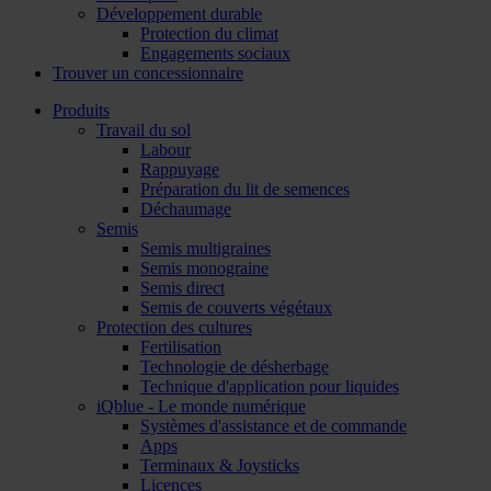
Développement durable
Protection du climat
Engagements sociaux
Trouver un concessionnaire
Produits
Travail du sol
Labour
Rappuyage
Préparation du lit de semences
Déchaumage
Semis
Semis multigraines
Semis monograine
Semis direct
Semis de couverts végétaux
Protection des cultures
Fertilisation
Technologie de désherbage
Technique d'application pour liquides
iQblue - Le monde numérique
Systèmes d'assistance et de commande
Apps
Terminaux & Joysticks
Licences