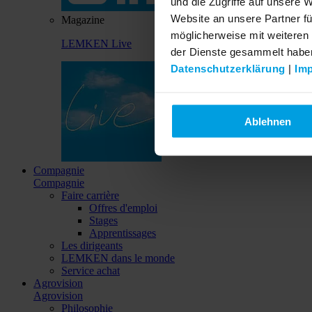
und die Zugriffe auf unsere 
Website an unsere Partner fü
Magazine
möglicherweise mit weiteren
LEMKEN Live
der Dienste gesammelt habe
Datenschutzerklärung
|
Im
Ablehnen
Compagnie
Compagnie
Faire carrière
Offres d'emploi
Stages
Apprentissages
Les dirigeants
LEMKEN dans le monde
Service achat
Agrovision
Agrovision
Philosophie