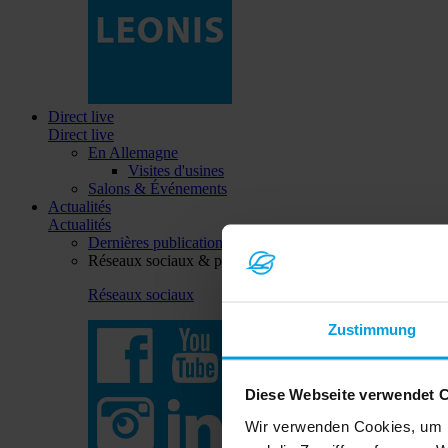
Direct live
Direct live
En Allemagne
Visites d'usines
Salons & Événements
Actualités
Actualités
Dernières publications
Réseaux sociaux & plus
Réseaux sociaux
Zustimmung
Diese Webseite verwendet 
Wir verwenden Cookies, um I