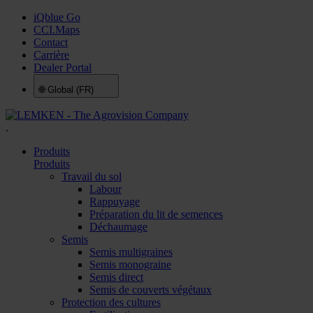
iQblue Go
CCI.Maps
Contact
Carrière
Dealer Portal
🌐
Global (FR)
.
Produits
Produits
Travail du sol
Labour
Rappuyage
Préparation du lit de semences
Déchaumage
Semis
Semis multigraines
Semis monograine
Semis direct
Semis de couverts végétaux
Protection des cultures