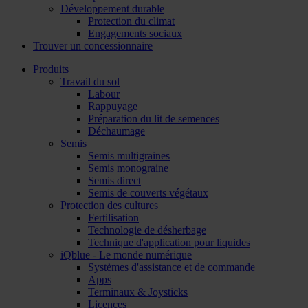
Développement durable
Protection du climat
Engagements sociaux
Trouver un concessionnaire
Produits
Travail du sol
Labour
Rappuyage
Préparation du lit de semences
Déchaumage
Semis
Semis multigraines
Semis monograine
Semis direct
Semis de couverts végétaux
Protection des cultures
Fertilisation
Technologie de désherbage
Technique d'application pour liquides
iQblue - Le monde numérique
Systèmes d'assistance et de commande
Apps
Terminaux & Joysticks
Licences