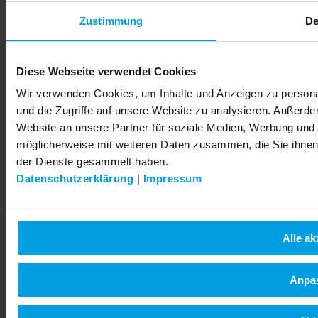
Индия (India)
Казахстан
Zustimmung
De
Украина (Ukraina)
© 2026 LEMKEN GmbH & Co. KG
Diese Webseite verwendet Cookies
Wir verwenden Cookies, um Inhalte und Anzeigen zu personal
und die Zugriffe auf unsere Website zu analysieren. Außerd
Website an unsere Partner für soziale Medien, Werbung und 
möglicherweise mit weiteren Daten zusammen, die Sie ihnen 
der Dienste gesammelt haben.
Datenschutzerklärung
|
Impressum
Alle ak
Anpa