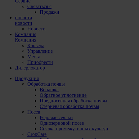
Сервис
Связаться с
Продажи
новости
новости
Новости
Компания
Компания
Карьера
Управление
Места
Приобрести
Дилерлокатор
Продукция
Обработка почвы
Вспашка
Обратное уплотнение
Предпосевная обработка почвы
Стерневая обработка почвы
Посев
Рядовые сеялки
Однозерновой посев
Сеялка промежуточных культур
CropCare