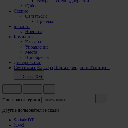
Разбрасыватель удобрений
iQblue
Сервис
Связаться с
Продажи
новости
Новости
Компания
Карьера
Управление
Места
Приобрести
Дилерлокатор
Связаться с
Карьера
Портал для дистрибьюторов
Global (DE)
Поисковый термин
Другие пользователи искали
Solitair DT
Juwel