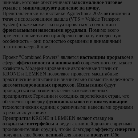
шинами, которые обеспечивают
максимальное тяговое
усилие
и
минимизируют давление на почву
.
Представленный на выставке Agritechnica 2023 автономный
тягач с использованием дышла (VTS = Vehicle Transport
System) также может эксплуатироваться в сочетании с
фронтальными навесными орудиями
. Помимо всего
прочего, новые тягачи приобрели еще одну интересную
особенность – они полностью окрашены в динамичный
платиново-серый цвет.
Проект "Combined Powers" является
настоящим прорывом
в
сфере
эффективности и инноваций
современного сельского
хозяйства. Модернизированные автономные тягачи от
KRONE и LEMKEN позволяют провести масштабные
практические испытания и значительно повысить надежность
автоматизированных процессов.
Испытания
будут
проводиться на различных сельскохозяйственных
предприятиях Германии и соседних европейских стран, что
обеспечит проверку
функциональности
и
коммуникации
технологических единиц с различными навесными орудиями
в реальных условиях.
Предприятия KRONE и LEMKEN делают ставку на
открытые интерфейсы
и ведут активный диалог с другими
производителями орудий, чтобы благодаря
эффекту синергии
получить еще более
ценный
для клиента
продукт.
Обе