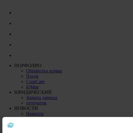
ПОРФОЛИО
Обработка почвы
Посев
CropCare
iQblue
ЮРИДИЧЕСКИЙ
Защита данных
отпечаток
НОВОСТИ
Новости
Социальные сети
ДРУГИЕ СТРАНЫ
Китай (China)