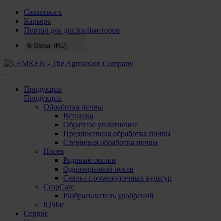
Связаться с
Карьера
Портал для дистрибьюторов
🌐
Global (RU)
.
Продукция
Продукция
Обработка почвы
Вспашка
Обратное уплотнение
Предпосевная обработка почвы
Стерневая обработка почвы
Посев
Рядовые сеялки
Однозерновой посев
Сеялка промежуточных культур
CropCare
Разбрасыватель удобрений
iQblue
Сервис