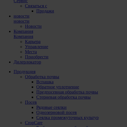
Сервис
Связаться с
Продажи
новости
новости
Новости
Компания
Компания
Карьера
Управление
Места
Приобрести
Дилерлокатор
Продукция
Обработка почвы
Вспашка
Обратное уплотнение
Предпосевная обработка почвы
Стерневая обработка почвы
Посев
Рядовые сеялки
Однозерновой посев
Сеялка промежуточных культур
CropCare