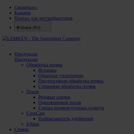
Связаться с
Карьера
Портал для дистрибьюторов
🌐
Global (RU)
.
Продукция
Продукция
Обработка почвы
Вспашка
Обратное уплотнение
Предпосевная обработка почвы
Стерневая обработка почвы
Посев
Рядовые сеялки
Однозерновой посев
Сеялка промежуточных культур
CropCare
Разбрасыватель удобрений
iQblue
Сервис