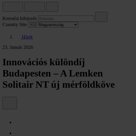
Keresési kifejezés
Country Site
Hírek
23. Január 2026
Innovációs különdíj
Budapesten – A Lemken
Solitair NT új mérföldköve