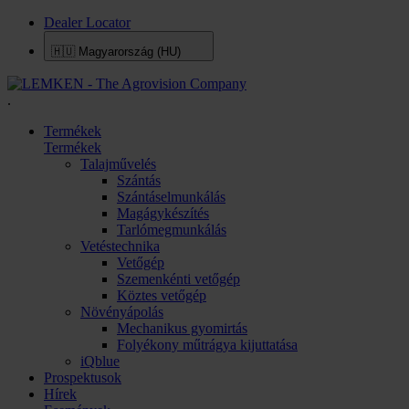
Dealer Locator
🇭🇺
Magyarország (HU)
.
Termékek
Termékek
Talajművelés
Szántás
Szántáselmunkálás
Magágykészítés
Tarlómegmunkálás
Vetéstechnika
Vetőgép
Szemenkénti vetőgép
Köztes vetőgép
Növényápolás
Mechanikus gyomirtás
Folyékony műtrágya kijuttatása
iQblue
Prospektusok
Hírek