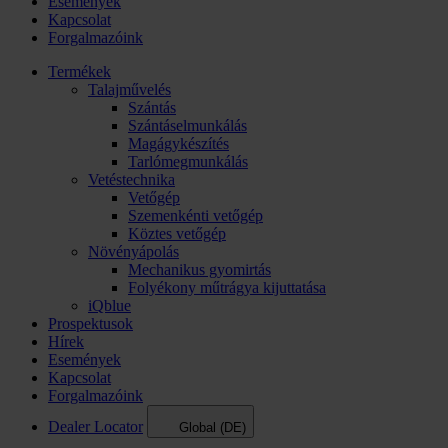
Események
Kapcsolat
Forgalmazóink
Termékek
Talajművelés
Szántás
Szántáselmunkálás
Magágykészítés
Tarlómegmunkálás
Vetéstechnika
Vetőgép
Szemenkénti vetőgép
Köztes vetőgép
Növényápolás
Mechanikus gyomirtás
Folyékony műtrágya kijuttatása
iQblue
Prospektusok
Hírek
Események
Kapcsolat
Forgalmazóink
Dealer Locator
Global (DE)