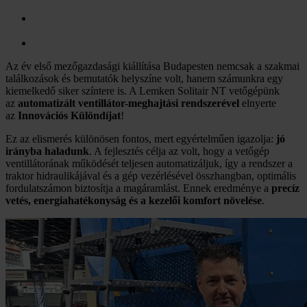
Az év első mezőgazdasági kiállítása Budapesten nemcsak a szakmai
találkozások és bemutatók helyszíne volt, hanem számunkra egy
kiemelkedő siker színtere is. A Lemken Solitair NT vetőgépünk
az
automatizált ventillátor-meghajtási rendszerével
elnyerte
az
Innovációs Különdíjat
!
Ez az elismerés különösen fontos, mert egyértelműen igazolja:
jó
irányba haladunk
. A fejlesztés célja az volt, hogy a vetőgép
ventillátorának működését teljesen automatizáljuk, így a rendszer a
traktor hidraulikájával és a gép vezérlésével összhangban, optimális
fordulatszámon biztosítja a magáramlást. Ennek eredménye a
precíz
vetés, energiahatékonyság és a kezelői komfort növelése
.