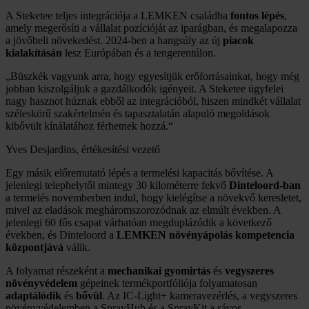
A Steketee teljes integrációja a LEMKEN családba
fontos lépés
,
amely megerősíti a vállalat pozícióját az iparágban, és megalapozza
a jövőbeli növekedést. 2024-ben a hangsúly az új
piacok
kialakításán
lesz Európában és a tengerentúlon.
„
Büszkék vagyunk arra, hogy egyesítjük erőforrásainkat, hogy még
jobban kiszolgáljuk a gazdálkodók igényeit. A Steketee ügyfelei
nagy hasznot húznak ebből az integrációból, hiszen mindkét vállalat
széleskörű szakértelmén és tapasztalatán alapuló megoldások
kibővült kínálatához férhetnek hozzá.
“
Yves Desjardins, értékesítési vezető
Egy másik előremutató lépés a termelési kapacitás bővítése. A
jelenlegi telephelytől mintegy 30 kilométerre fekvő
Dinteloord-ban
a termelés novemberben indul, hogy kielégítse a növekvő keresletet,
mivel az eladások megháromszorozódnak az elmúlt években. A
jelenlegi 60 fős csapat várhatóan megduplázódik a következő
években, és Dinteloord a
LEMKEN növényápolás kompetencia
központjává
válik.
A folyamat részeként a
mechanikai gyomirtás
és
vegyszeres
növényvédelem
gépeinek termékportfóliója folyamatosan
adaptálódik
és
bővül
. Az IC-Light+ kameravezérlés, a vegyszeres
növényvédelemben a SprayHub és a SprayKit a sávos