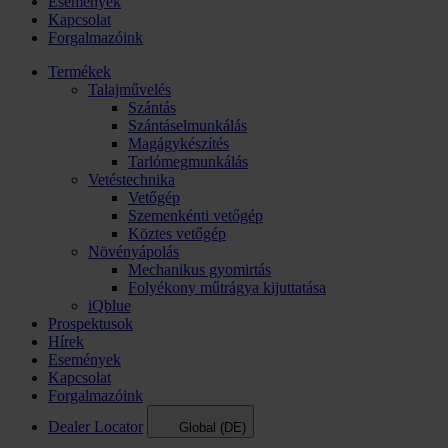
Események
Kapcsolat
Forgalmazóink
Termékek
Talajművelés
Szántás
Szántáselmunkálás
Magágykészítés
Tarlómegmunkálás
Vetéstechnika
Vetőgép
Szemenkénti vetőgép
Köztes vetőgép
Növényápolás
Mechanikus gyomirtás
Folyékony műtrágya kijuttatása
iQblue
Prospektusok
Hírek
Események
Kapcsolat
Forgalmazóink
Dealer Locator
Global (DE)