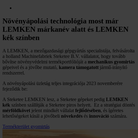
Növényápolási technológia most már
LEMKEN márkanév alatt és LEMKEN
kék színben
A LEMKEN, a mezőgazdasági gépgyártás specialistája, felvásárolta
a holland Machinefabriek Steketee B.V. vállalatot, hogy tovább
bővítse növényvédelmi termékportfólióját a
mechanikus gyomirtás
gépeivel és a jövőbe mutató,
kamera támogatott
jármű-irányító
rendszerrel.
A növényápolási üzletág teljes integrációja 2023 novemberére
fejeződik be:
A Steketee LEMKEN lesz, a Steketee gépeket pedig
LEMKEN
kék
színben szállítják a Steketee piros helyett. Ez a stratégiai döntés
mérföldkövet
jelent mindkét vállalat
fejlődésében
, és ígéretes
lehetőségeket kínál a jövőbeli
növekedés
és
innováció
számára.
Termékterület gyomirtás