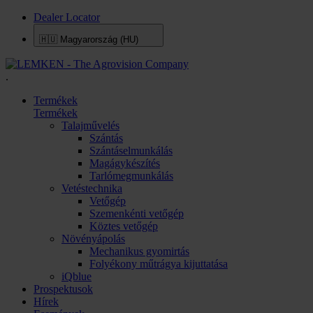
Dealer Locator
🇭🇺
Magyarország (HU)
.
Termékek
Termékek
Talajművelés
Szántás
Szántáselmunkálás
Magágykészítés
Tarlómegmunkálás
Vetéstechnika
Vetőgép
Szemenkénti vetőgép
Köztes vetőgép
Növényápolás
Mechanikus gyomirtás
Folyékony műtrágya kijuttatása
iQblue
Prospektusok
Hírek