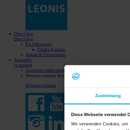
Direct live
Direct live
En Allemagne
Visites d'usines
Salons & Événements
Actualités
Actualités
Dernières publications
Réseaux sociaux & plus
Réseaux sociaux
Zustimmung
Diese Webseite verwendet 
Wir verwenden Cookies, um I