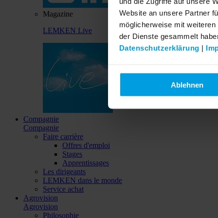
und die Zugriffe auf unsere 
Website an unsere Partner fü
Magazine
möglicherweise mit weiteren
LEMKEN Live
der Dienste gesammelt habe
Datenschutzerklärung
|
Im
Ablehnen
Compagnie
Compagnie
Faire carrière
Offres d'emploi
Stages
Apprentissages
Les dirigeants
LEMKEN dans le monde
Service achat
Agrovision
Agrovision
Philosophie