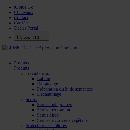
iQblue Go
CCI.Maps
Contact
Carrière
Dealer Portal
🌐
Global (FR)
.
Produits
Produits
Travail du sol
Labour
Rappuyage
Préparation du lit de semences
Déchaumage
Semis
Semis multigraines
Semis monograine
Semis direct
Semis de couverts végétaux
Protection des cultures