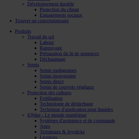
Développement durable
Protection du climat
Engagements sociaux
Trouver un concessionnaire
Produits
Travail du sol
Labour
Rappuyage
Préparation du lit de semences
Déchaumage
Semis
Semis multigraines
Semis monograine
Semis direct
Semis de couverts végétaux
Protection des cultures
Fertilisation
Technologie de désherbage
Technique d'application pour liquides
iQblue - Le monde numérique
Systèmes d'assistance et de commande
Apps
Terminaux & Joysticks
Licences