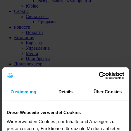
Разбрасыватель удобрений
iQblue
Сервис
Связаться с
Продажи
новости
Новости
Компания
Карьера
Управление
Места
Приобрести
Дилерлокатор
Связаться с
Карьера
Портал для дистрибьюторов
Global (DE)
Zustimmung
Details
Über Cookies
Поисковый термин
Diese Webseite verwendet Cookies
Другие пользователи искали
Wir verwenden Cookies, um Inhalte und Anzeigen zu
Solitair DT
Juwel
personalisieren, Funktionen für soziale Medien anbieten