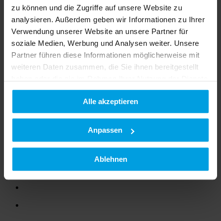
zu können und die Zugriffe auf unsere Website zu
Country Site
analysieren. Außerdem geben wir Informationen zu Ihrer
Language
Verwendung unserer Website an unsere Partner für
Deutsch
soziale Medien, Werbung und Analysen weiter. Unsere
English
Partner führen diese Informationen möglicherweise mit
Français
Pусский
weiteren Daten zusammen, die Sie ihnen bereitgestellt
haben oder die sie im Rahmen Ihrer Nutzung der Dienste
Главная страница
gesammelt haben.
Alle akzeptieren
Datenschutzerklärung
|
Impressum
Поиск
Anpassen
Ablehnen