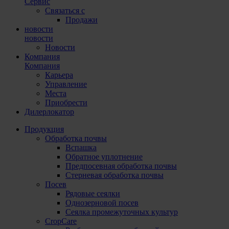
Сервис
Связаться с
Продажи
новости
новости
Новости
Компания
Компания
Карьера
Управление
Места
Приобрести
Дилерлокатор
Продукция
Обработка почвы
Вспашка
Обратное уплотнение
Предпосевная обработка почвы
Стерневая обработка почвы
Посев
Рядовые сеялки
Однозерновой посев
Сеялка промежуточных культур
CropCare