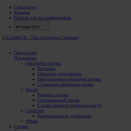
Связаться с
Карьера
Портал для дистрибьюторов
🌐
Global (RU)
.
Продукция
Продукция
Обработка почвы
Вспашка
Обратное уплотнение
Предпосевная обработка почвы
Стерневая обработка почвы
Посев
Рядовые сеялки
Однозерновой посев
Сеялка промежуточных культур
CropCare
Разбрасыватель удобрений
iQblue
Сервис