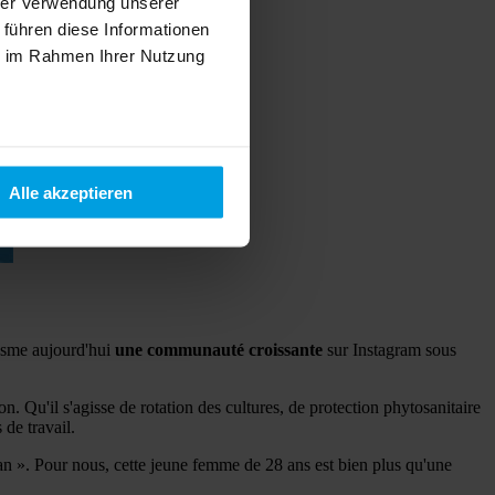
hrer Verwendung unserer
 führen diese Informationen
ie im Rahmen Ihrer Nutzung
Alle akzeptieren
iasme aujourd'hui
une communauté croissante
sur Instagram sous
 Qu'il s'agisse de rotation des cultures, de protection phytosanitaire
 de travail.
». Pour nous, cette jeune femme de 28 ans est bien plus qu'une