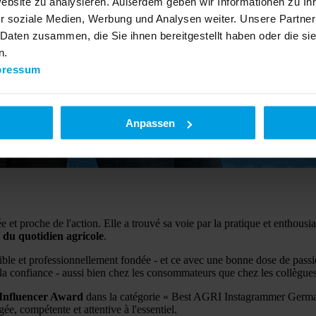
Website zu analysieren. Außerdem geben wir Informationen zu I
r soziale Medien, Werbung und Analysen weiter. Unsere Partner
 Daten zusammen, die Sie ihnen bereitgestellt haben oder die s
n.
pressum
Anpassen
e et proche de l'action. Elle a trouvé sa voie par la pratique et enthous
et du quotidien agricole
.
e et professionnellement fondée - et ce avec une bonne dose de passion.
 la confiance - aussi bien chez les consommateurs que chez les collègues
Influencer Award
dans la catégorie « Best AGRI Instagrammer German 
ée, compétente et attentive à l'essentiel.