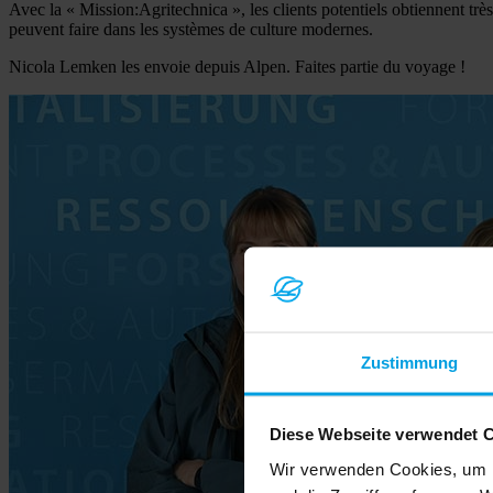
Avec la « Mission:Agritechnica », les clients potentiels obtiennent t
peuvent faire dans les systèmes de culture modernes.
Nicola Lemken les envoie depuis Alpen. Faites partie du voyage !
Zustimmung
Diese Webseite verwendet 
Wir verwenden Cookies, um I