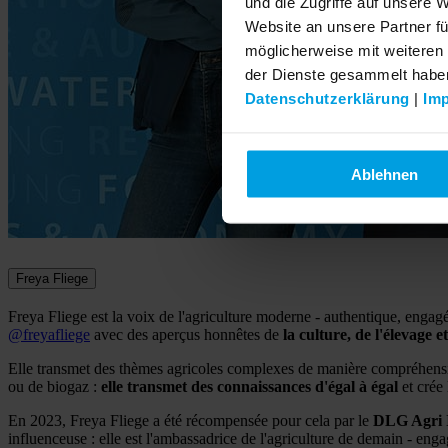
und die Zugriffe auf unsere 
Website an unsere Partner fü
möglicherweise mit weiteren
der Dienste gesammelt habe
Datenschutzerklärung
|
Im
Ablehnen
Freya Fliege
Freya Fliege est la voix de l'agriculture moderne - authentique, engagé
@freyafliege
avec des aperçus honnêtes de
la culture, de l'élevage 
Elle transmet des thèmes agricoles complexes de manière compréhensibl
ou de biogaz :
elle transmet des connaissances d'égal à égal
et crée
En 2023, Freya Fliege a été récompensée pour cela par le
DLG Agri 
influenceuse : elle est l'ambassadrice de l'agriculture de demain - engag