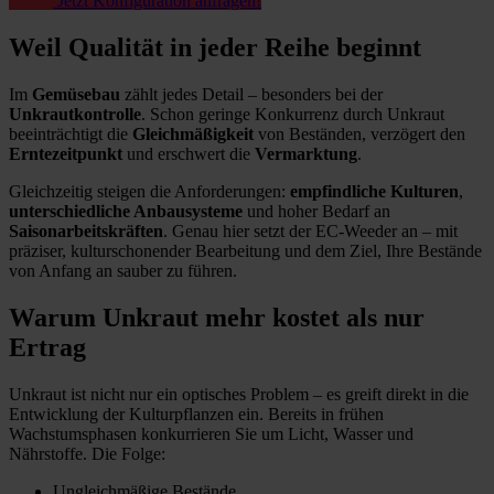
Jetzt Konfiguration anfragen!
Weil Qualität in jeder Reihe beginnt
Im
Gemüsebau
zählt jedes Detail – besonders bei der
Unkrautkontrolle
. Schon geringe Konkurrenz durch Unkraut
beeinträchtigt die
Gleichmäßigkeit
von Beständen, verzögert den
Erntezeitpunkt
und erschwert die
Vermarktung
.
Gleichzeitig steigen die Anforderungen:
empfindliche Kulturen
,
unterschiedliche Anbausysteme
und hoher Bedarf an
Saisonarbeitskräften
. Genau hier setzt der EC-Weeder an – mit
präziser, kulturschonender Bearbeitung und dem Ziel, Ihre Bestände
von Anfang an sauber zu führen.
Warum Unkraut mehr kostet als nur
Ertrag
Unkraut ist nicht nur ein optisches Problem – es greift direkt in die
Entwicklung der Kulturpflanzen ein. Bereits in frühen
Wachstumsphasen konkurrieren Sie um Licht, Wasser und
Nährstoffe. Die Folge:
Ungleichmäßige Bestände